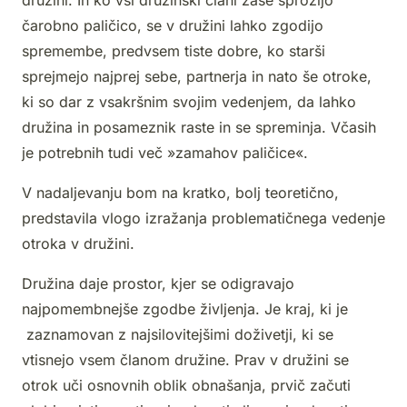
družini. In ko vsi družinski člani zase sprožijo
čarobno paličico, se v družini lahko zgodijo
spremembe, predvsem tiste dobre, ko starši
sprejmejo najprej sebe, partnerja in nato še otroke,
ki so dar z vsakršnim svojim vedenjem, da lahko
družina in posameznik raste in se spreminja. Včasih
je potrebnih tudi več »zamahov paličice«.
V nadaljevanju bom na kratko, bolj teoretično,
predstavila vlogo izražanja problematičnega vedenje
otroka v družini.
Družina daje prostor, kjer se odigravajo
najpomembnejše zgodbe življenja. Je kraj, ki je
zaznamovan z najsilovitejšimi doživetji, ki se
vtisnejo vsem članom družine. Prav v družini se
otrok uči osnovnih oblik obnašanja, prvič začuti