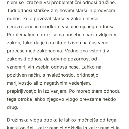
njem so izraženi vsi problematični odnosi družine.
Tudi odnosi staršev z njihovimi starši in predvsem
odnos, ki je povezal starše v zakon in vse
nerazrešene in neodkrite vsebine njunega odnosa.
Problematičen otrok se na poseben način vključi v
zakon, tako da je izrazito odziven na čustvene
procese med zakoncema. Vedno zna vstopiti v
zakonski odnos, da odvrne pozornost od
vznemirljivih vsebin odnosa nase. Lahko na
pozitiven način, s hvaležnostjo, pridnostjo,
marljivostjo ali z negativnim vedenjem,
prepirljivostjo in izzivanjem. Po morebitnem odhodu
tega otroka lahko njegovo vlogo prevzame nekdo
drug.
Družinska vloga otroka je lahko močnejša od tega,
kar si on želi, kaj v resnici doživlja in kaj v resnici je.