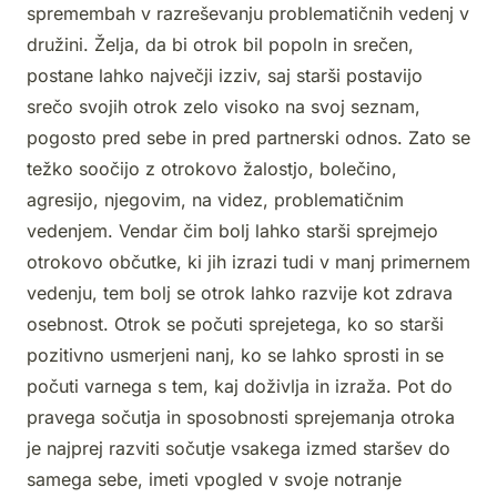
spremembah v razreševanju problematičnih vedenj v
družini. Želja, da bi otrok bil popoln in srečen,
postane lahko največji izziv, saj starši postavijo
srečo svojih otrok zelo visoko na svoj seznam,
pogosto pred sebe in pred partnerski odnos. Zato se
težko soočijo z otrokovo žalostjo, bolečino,
agresijo, njegovim, na videz, problematičnim
vedenjem. Vendar čim bolj lahko starši sprejmejo
otrokovo občutke, ki jih izrazi tudi v manj primernem
vedenju, tem bolj se otrok lahko razvije kot zdrava
osebnost. Otrok se počuti sprejetega, ko so starši
pozitivno usmerjeni nanj, ko se lahko sprosti in se
počuti varnega s tem, kaj doživlja in izraža. Pot do
pravega sočutja in sposobnosti sprejemanja otroka
je najprej razviti sočutje vsakega izmed staršev do
samega sebe, imeti vpogled v svoje notranje