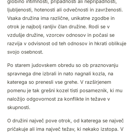
globino intimnosti, pripadnosti ali nepripadnosti,
ljubljenosti, hotenosti ali odvečnosti in zavrženosti.
Vsaka družina ima različne, unikatne zgodbe in
otrok je najbolj ranljiv član družine. Rodi se v
vzdušje družine, vzorcev odnosov in počasi se
razvija v odvisnost od teh odnosov in hkrati oblikuje
svojo osebnost.
Po starem judovskem obredu so ob praznovanju
spravnega dne izbrali in nato nagnali kozla, na
katerega so prenesli vse grehe. V razširjenem
pomenu je tak grešni kozel tisti posameznik, ki mu
naložijo odgovornost za konflikte in težave v
skupnosti.
O družini največ pove otrok, od katerega se največ
pričakuje ali ima največ težav, ki nekako izstopa. V