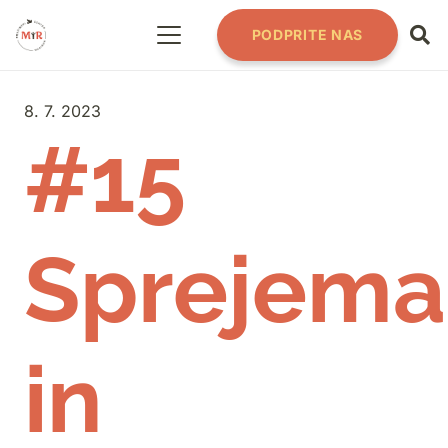
PODPRITE NAS
8. 7. 2023
#15
Sprejema
in