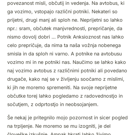
povezanost misli, občutij in vedenja. Na avtobus, ki
ga vozimo, vstopajo različni potniki. Nekateri so
prijetni, drugi manj ali sploh ne. Neprijetni so lahko
npr.: sram, občutek manjvrednosti, prepričanje, da
nismo dovolj dobri … Potnik Anksioznost nas lahko
celo prepričuje, da nima ta naša vožnja nobenega
smisla in da sploh ni varno. A potnike na avtobusu
vozimo mi in ne potniki nas. Naučimo se lahko kako
naj vozimo avtobus z različnimi potniki ali povedano
drugače, kako naj se v življenju soočamo z mislimi,
ki jih ne moremo spremeniti.
Na svoje neprijetne
občutke torej lahko pogledamo z radovednostjo in
sočutjem, z odprtostjo in neobsojanjem.
Še nekaj je pritegnilo mojo pozornost in sicer pogled
na trpljenje. Ne moremo se mu izogniti, je del
človeške izkušnje. Ampak hkrati lahko živimo