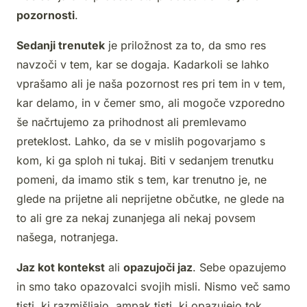
pozornosti
.
Sedanji trenutek
je priložnost za to, da smo res
navzoči v tem, kar se dogaja. Kadarkoli se lahko
vprašamo ali je naša pozornost res pri tem in v tem,
kar delamo, in v čemer smo, ali mogoče vzporedno
še načrtujemo za prihodnost ali premlevamo
preteklost. Lahko, da se v mislih pogovarjamo s
kom, ki ga sploh ni tukaj. Biti v sedanjem trenutku
pomeni, da imamo stik s tem, kar trenutno je, ne
glede na prijetne ali neprijetne občutke, ne glede na
to ali gre za nekaj zunanjega ali nekaj povsem
našega, notranjega.
Jaz kot kontekst
ali
opazujoči jaz
. Sebe opazujemo
in smo tako opazovalci svojih misli. Nismo več samo
tisti, ki razmišljajo, ampak tisti, ki opazujejo tok