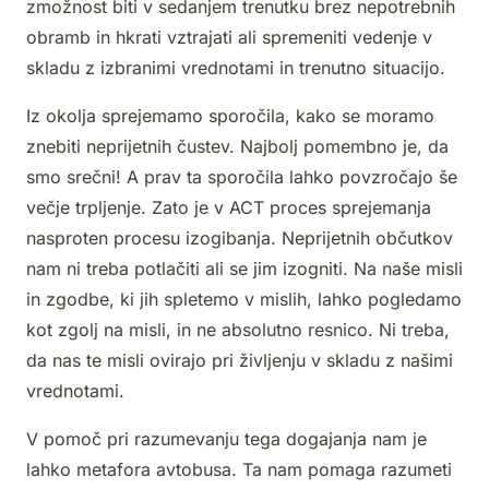
zmožnost biti v sedanjem trenutku brez nepotrebnih
obramb in hkrati vztrajati ali spremeniti vedenje v
skladu z izbranimi vrednotami in trenutno situacijo.
Iz okolja sprejemamo sporočila, kako se moramo
znebiti neprijetnih čustev. Najbolj pomembno je, da
smo srečni! A prav ta sporočila lahko povzročajo še
večje trpljenje. Zato je v ACT proces sprejemanja
nasproten procesu izogibanja. Neprijetnih občutkov
nam ni treba potlačiti ali se jim izogniti. Na naše misli
in zgodbe, ki jih spletemo v mislih, lahko pogledamo
kot zgolj na misli, in ne absolutno resnico. Ni treba,
da nas te misli ovirajo pri življenju v skladu z našimi
vrednotami.
V pomoč pri razumevanju tega dogajanja nam je
lahko metafora avtobusa. Ta nam pomaga razumeti