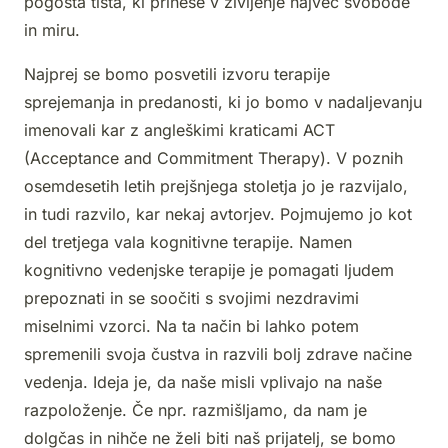
pogosta tista, ki prinese v življenje največ svobode
in miru.
Najprej se bomo posvetili izvoru terapije
sprejemanja in predanosti, ki jo bomo v nadaljevanju
imenovali kar z angleškimi kraticami ACT
(Acceptance and Commitment Therapy)
. V poznih
osemdesetih letih prejšnjega stoletja jo je razvijalo,
in tudi razvilo, kar nekaj avtorjev. Pojmujemo jo kot
del tretjega vala kognitivne terapije. Namen
kognitivno vedenjske terapije je pomagati ljudem
prepoznati in se soočiti s svojimi nezdravimi
miselnimi vzorci. Na ta način bi lahko potem
spremenili svoja čustva in razvili bolj zdrave načine
vedenja. Ideja je, da naše misli vplivajo na naše
razpoloženje. Če npr. razmišljamo, da nam je
dolgčas in nihče ne želi biti naš prijatelj, se bomo