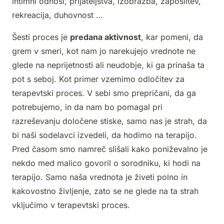
intimni odnosi, prijateljstva, izobrazba, zaposlitev,
rekreacija, duhovnost …
Šesti proces je
predana aktivnost
, kar pomeni, da
grem v smeri, kot nam jo narekujejo vrednote ne
glede na neprijetnosti ali neudobje, ki ga prinaša ta
pot s seboj. Kot primer vzemimo odločitev za
terapevtski proces. V sebi smo prepričani, da ga
potrebujemo, in da nam bo pomagal pri
razreševanju določene stiske, samo nas je strah, da
bi naši sodelavci izvedeli, da hodimo na terapijo.
Pred časom smo namreč slišali kako poniževalno je
nekdo med malico govoril o sorodniku, ki hodi na
terapijo. Samo naša vrednota je živeti polno in
kakovostno življenje, zato se ne glede na ta strah
vključimo v terapevtski proces.