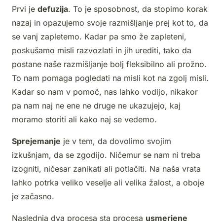
Prvi je
defuzija
. To je sposobnost, da stopimo korak
nazaj in opazujemo svoje razmišljanje prej kot to, da
se vanj zapletemo. Kadar pa smo že zapleteni,
poskušamo misli razvozlati in jih urediti, tako da
postane naše razmišljanje bolj fleksibilno ali prožno.
To nam pomaga pogledati na misli kot na zgolj misli.
Kadar so nam v pomoč, nas lahko vodijo, nikakor
pa nam naj ne ene ne druge ne ukazujejo, kaj
moramo storiti ali kako naj se vedemo.
Sprejemanje
je v tem, da dovolimo svojim
izkušnjam, da se zgodijo. Ničemur se nam ni treba
izogniti, ničesar zanikati ali potlačiti. Na naša vrata
lahko potrka veliko veselje ali velika žalost, a oboje
je začasno.
Naslednja dva procesa sta procesa
usmerjene