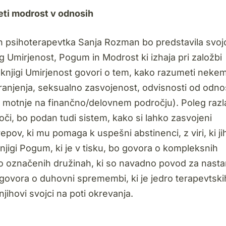
eti modrost v odnosih
n psihoterapevtka Sanja Rozman bo predstavila svoj
jig Umirjenost, Pogum in Modrost ki izhaja pri založbi
 knjigi Umirjenost govori o tem, kako razumeti neke
ranjenja, seksualno zasvojenost, odvisnosti od odno
n motnje na finančno/delovnem področju). Poleg razl
či, bo podan tudi sistem, kako si lahko zasvojeni
v, ki mu pomaga k uspešni abstinenci, z viri, ki ji
njigi Pogum, ki je v tisku, bo govora o kompleksnih
lno označenih družinah, ki so navadno povod za nast
bo govora o duhovni spremembi, ki je jedro terapevtski
jihovi svojci na poti okrevanja.