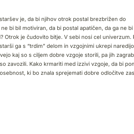
staršev j
e, da bi njihov otrok postal brezbrižen do
a ne bi bil motiviran, da bi postal apatičen, da ga ne bi
? Otrok je čudovito bitje. V sebi nosi cel univerzum.
tarši ga s “trdim” delom in vzgojnimi ukrepi naredijo
jo kaj so s ciljem dobre vzgoje storili, pa jih zagrab
 so zavozili. Kako krmariti med izzivi vzgoje, da bi po
osebnost, ki bo znala sprejemati dobre odločitve zas