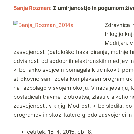
Sanja Rozman
: Z umirjenostjo in pogumom živ
Zdravnica i
trilogijo kn
Modrijan. v
zasvojenosti (patološko hazardiranje, motnje h
odvisnosti od sodobnih elektronskih medijev i
ki bo lahko svojcem pomagala k učinkoviti pomo
strokovno sam izdela kompleksen program ukrepo
na razpolago v svojem okolju. V nadaljevanju, k
posledicah travme iz otroštva, zlasti v alkoho
zasvojenosti. v knjigi Modrost, ki bo sledila, 
programov in skozi katero gredo zasvojenci in n
četrtek, 16. 4. 2015, ob 18.