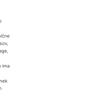
o
mične
sov,
age,
h ima
anek
h