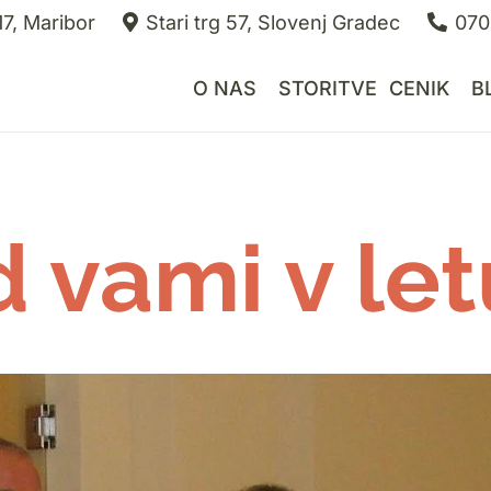
7, Maribor
Stari trg 57, Slovenj Gradec
070
O NAS
STORITVE
CENIK
B
d vami v le