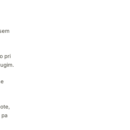
 sem
o pri
rugim.
ne
ote,
l pa