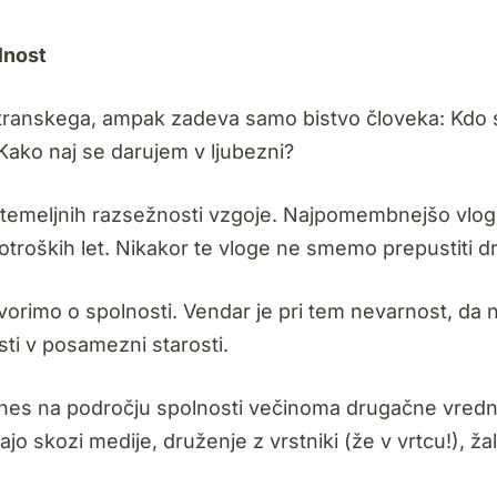
lnost
stranskega, ampak zadeva samo bistvo človeka: Kdo
Kako naj se darujem v ljubezni?
a temeljnih razsežnosti vzgoje. Najpomembnejšo vlog
otroških let. Nikakor te vloge ne smemo prepustiti d
ovorimo o spolnosti. Vendar je pri tem nevarnost, da 
ti v posamezni starosti.
danes na področju spolnosti večinoma drugačne vredn
jajo skozi medije, druženje z vrstniki (že v vrtcu!), ža