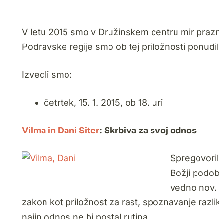
V letu 2015 smo v Družinskem centru mir prazno
Podravske regije smo ob tej priložnosti ponudili
Izvedli smo:
četrtek, 15. 1. 2015, ob 18. uri
Vilma in Dani Siter
: Skrbiva za svoj odnos
Spregovoril
Božji podobi
vedno nov. 
zakon kot priložnost za rast, spoznavanje raz
najin odnos ne bi postal rutina.