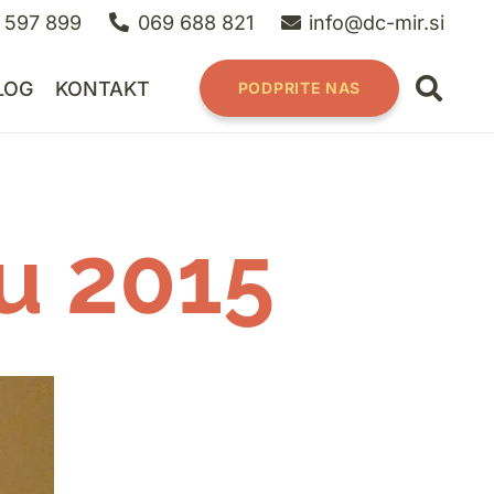
 597 899
069 688 821
info@dc-mir.si
LOG
KONTAKT
PODPRITE NAS
tu 2015