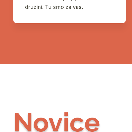
družini. Tu smo za vas.
Novice