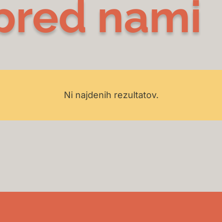
pred nami
Ni najdenih rezultatov.