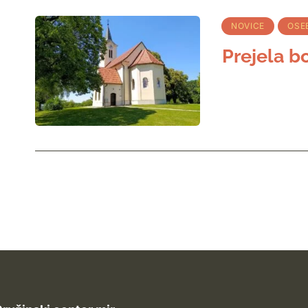
NOVICE
OSE
Prejela b