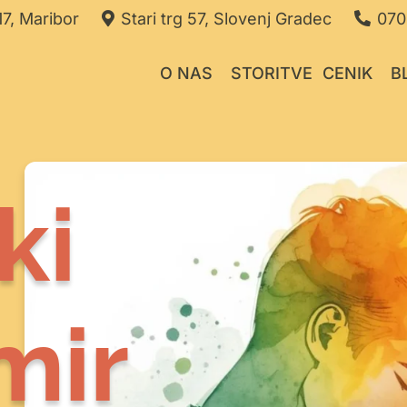
7, Maribor
Stari trg 57, Slovenj Gradec
070
O NAS
STORITVE
CENIK
B
ki
mir