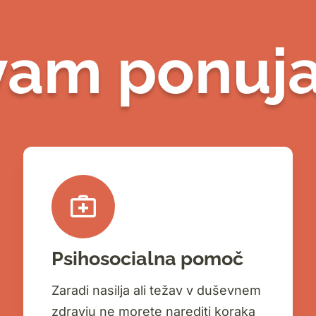
 vam ponuj
Psihosocialna pomoč
Zaradi nasilja ali težav v duševnem
zdravju ne morete narediti koraka