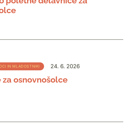
o poletne delavnice za
olce
24. 6. 2026
OCI IN MLADOSTNIKI
 za osnovnošolce