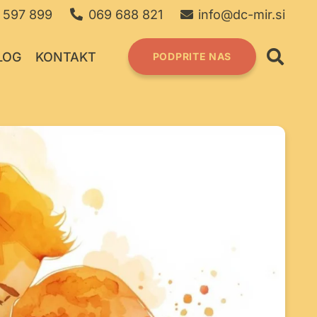
 597 899
069 688 821
info@dc-mir.si
LOG
KONTAKT
PODPRITE NAS