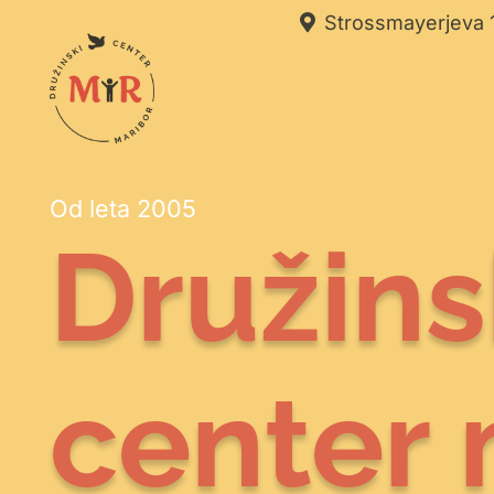
Strossmayerjeva 1
Od leta 2005
Družins
center 