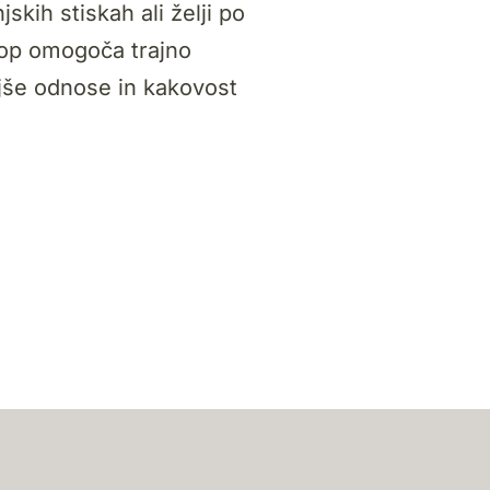
kih stiskah ali želji po
stop omogoča trajno
jše odnose in kakovost