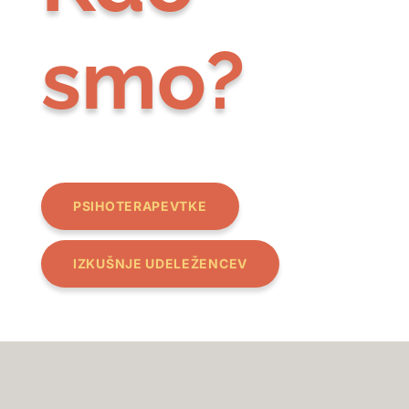
smo?
PSIHOTERAPEVTKE
IZKUŠNJE UDELEŽENCEV