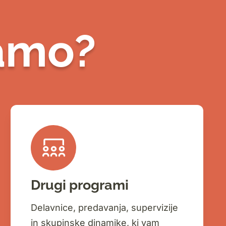
amo?
Drugi programi
Delavnice, predavanja, supervizije
in skupinske dinamike, ki vam