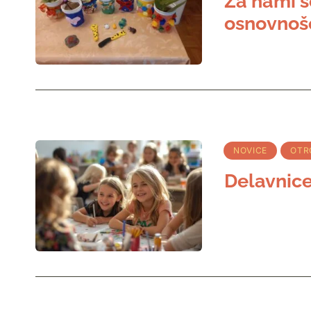
Za nami s
osnovnoš
NOVICE
OTR
Delavnice