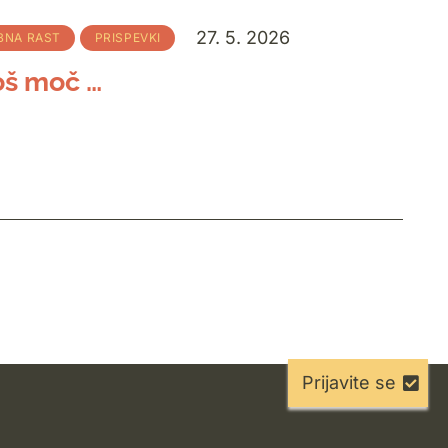
27. 5. 2026
BNA RAST
PRISPEVKI
oš moč …
Prijavite se