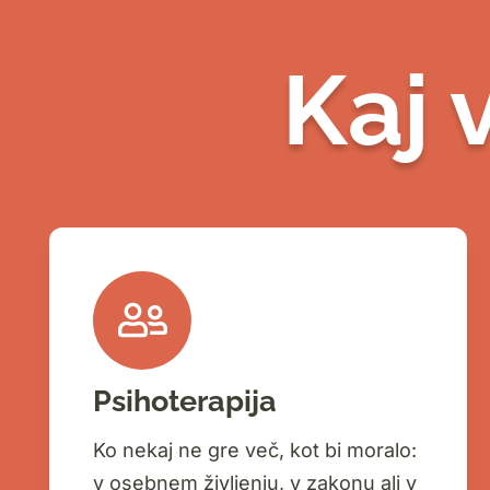
Kaj
Psihoterapija
Ko nekaj ne gre več, kot bi moralo:
v osebnem življenju, v zakonu ali v