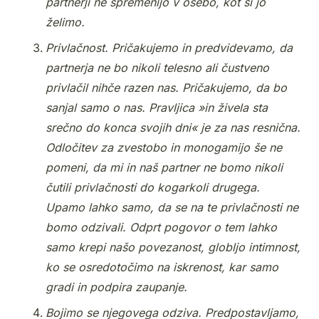
partnerji ne spremenijo v osebo, kot si jo
želimo.
Privlačnost. Pričakujemo in predvidevamo, da
partnerja ne bo nikoli telesno ali čustveno
privlačil nihče razen nas. Pričakujemo, da bo
sanjal samo o nas. Pravljica »in živela sta
srečno do konca svojih dni« je za nas resnična.
Odločitev za zvestobo in monogamijo še ne
pomeni, da mi in naš partner ne bomo nikoli
čutili privlačnosti do kogarkoli drugega.
Upamo lahko samo, da se na te privlačnosti ne
bomo odzivali. Odprt pogovor o tem lahko
samo krepi našo povezanost, globljo intimnost,
ko se osredotočimo na iskrenost, kar samo
gradi in podpira zaupanje.
Bojimo se njegovega odziva. Predpostavljamo,