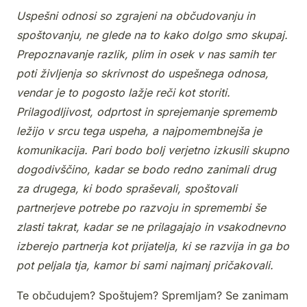
Uspešni odnosi so zgrajeni na občudovanju in
spoštovanju, ne glede na to kako dolgo smo skupaj.
Prepoznavanje razlik, plim in osek v nas samih ter
poti življenja so skrivnost do uspešnega odnosa,
vendar je to pogosto lažje reči kot storiti.
Prilagodljivost, odprtost in sprejemanje sprememb
ležijo v srcu tega uspeha, a najpomembnejša je
komunikacija. Pari bodo bolj verjetno izkusili skupno
dogodivščino, kadar se bodo redno zanimali drug
za drugega, ki bodo spraševali, spoštovali
partnerjeve potrebe po razvoju in spremembi še
zlasti takrat, kadar se ne prilagajajo in vsakodnevno
izberejo partnerja kot prijatelja, ki se razvija in ga bo
pot peljala tja, kamor bi sami najmanj pričakovali.
Te občudujem? Spoštujem? Spremljam? Se zanimam