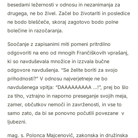
besedami ležernosti v odnosu in nezanimanja za
drugega, ne bo živel. Začel bo životariti in posledice
ne bodo bleščeče, skoraj zagotovo bodo polne
bolečine in razočaranja.
Soočanje z zapisanimi miti pomeni pritrdilno
odgovoriti na eno od mnogih Frančiškovih vprašanj,
ki so navduševala množice in izzvala bučne
odgovore navdušenja. “Se želite boriti za svojo
prihodnosti?” V odnosu najverjetneje ne bo
navdušenega vpitja: “DAAAAAAAAA …!”, prej bo šlo
za tiho, vztrajno in naporno preseganje svojih meja,
zamer, občutkov nemoči in zavrženosti, in vse to
samo zato, da bi se ponovno počutili povezane v
ljubezni.
mag. s. Polonca Majcenovič, zakonska in družinska