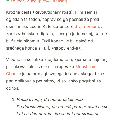
Krožna cesta (Revolutionary road). Film sem si
ogledala ta teden, čeprav so ga posneli že pred
osmimi leti. Leo in Kate sta prizore
divjih prepirov
zares vrhunsko odigrala, sicer pa je to nekaj, kar ne
bi želela nikomur. Tudi konec je bil daleč od
srečnega konca ali t. i. »happy end-a«.
V odnosih se lahko znajdemo tam, kjer smo najmanj
pričakovali ali si želeli. Terapevtka
Moushumi
Ghouse
je na podlagi svojega terapevtskega dela s
pari oblikovala pet mitov, ki so lahko pogubni za
odnos:
Pričakovanje, da bomo ostali enaki.
Predpostavljamo, da bo naš partner ostal enak
kot na dan poroke, ko se kot par strinjamo