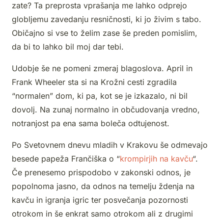
zate? Ta preprosta vprašanja me lahko odprejo
globljemu zavedanju resničnosti, ki jo živim s tabo.
Običajno si vse to želim zase še preden pomislim,
da bi to lahko bil moj dar tebi.
Udobje še ne pomeni zmeraj blagoslova. April in
Frank Wheeler sta si na Krožni cesti zgradila
“normalen” dom, ki pa, kot se je izkazalo, ni bil
dovolj. Na zunaj normalno in občudovanja vredno,
notranjost pa ena sama boleča odtujenost.
Po Svetovnem dnevu mladih v Krakovu še odmevajo
besede papeža Frančiška o “
krompirjih na kavču
“.
Če prenesemo prispodobo v zakonski odnos, je
popolnoma jasno, da odnos na temelju ždenja na
kavču in igranja igric ter posvečanja pozornosti
otrokom in še enkrat samo otrokom ali z drugimi