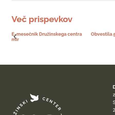
Več prispevkov
E-mesečnik Družinskega centra
Obvestila
mir
D
z
S