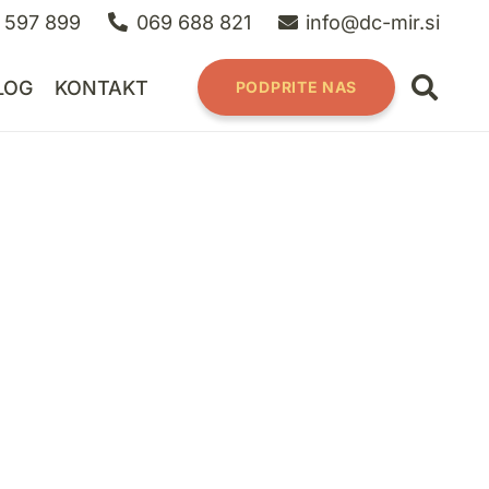
 597 899
069 688 821
info@dc-mir.si
LOG
KONTAKT
PODPRITE NAS