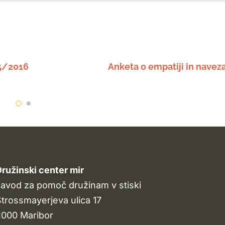
 5/2016
Anketa o empatiji in navez
ružinski center mir
avod za pomoč družinam v stiski
trossmayerjeva ulica 17
2000 Maribor