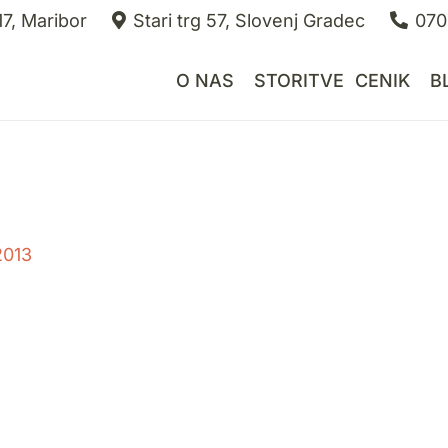
7, Maribor
Stari trg 57, Slovenj Gradec
070
O NAS
STORITVE
CENIK
B