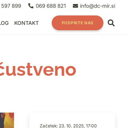
 597 899
069 688 821
info@dc-mir.si
LOG
KONTAKT
PODPRITE NAS
čustveno
Začetek: 23. 10. 2025, 17:00