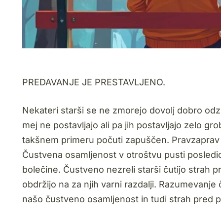
PREDAVANJE JE PRESTAVLJENO.
Nekateri starši se ne zmorejo dovolj dobro odzi
mej ne postavljajo ali pa jih postavljajo zelo g
takšnem primeru počuti zapuščen. Pravzaprav g
Čustvena osamljenost v otroštvu pusti posledic
bolečine. Čustveno nezreli starši čutijo strah 
obdržijo na za njih varni razdalji. Razumevanje
našo čustveno osamljenost in tudi strah pred pr