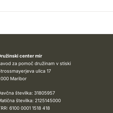
ružinski center mir
avod za pomoč družinam v stiski
trossmayerjeva ulica 17
2000 Maribor
avčna številka: 31805957
atična številka: 2125145000
RR: 6100 0001 1518 418