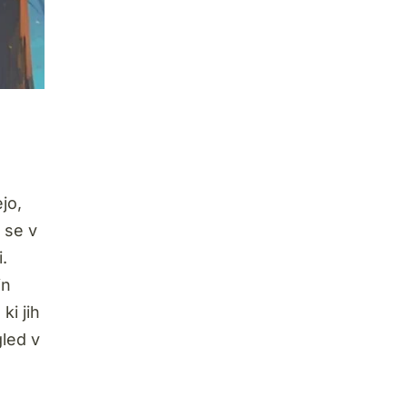
jo,
 se v
.
in
ki jih
gled v