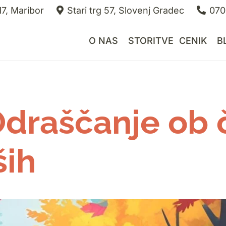
7, Maribor
Stari trg 57, Slovenj Gradec
070
O NAS
STORITVE
CENIK
B
Odraščanje ob 
ših