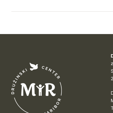
D
z
S
D
M
T