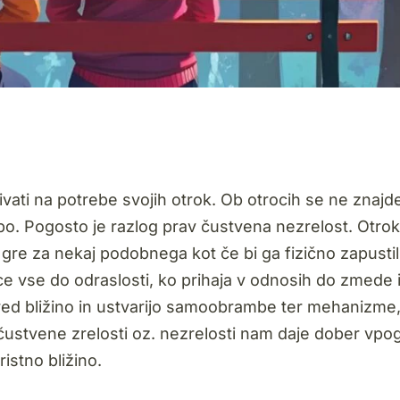
vati na potrebe svojih otrok. Ob otrocih se ne znajde
robo. Pogosto je razlog prav čustvena nezrelost. Otrok
re za nekaj podobnega kot če bi ga fizično zapustili
e vse do odraslosti, ko prihaja v odnosih do zmede 
pred bližino in ustvarijo samoobrambe ter mehanizme, 
 čustvene zrelosti oz. nezrelosti nam daje dober vpo
istno bližino.