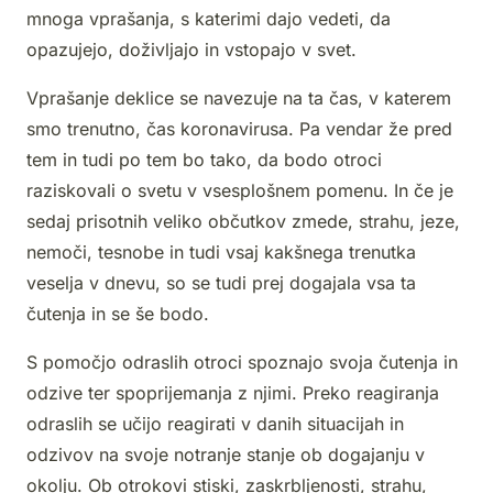
mnoga vprašanja, s katerimi dajo vedeti, da
opazujejo, doživljajo in vstopajo v svet.
Vprašanje deklice se navezuje na ta čas, v katerem
smo trenutno, čas koronavirusa. Pa vendar že pred
tem in tudi po tem bo tako, da bodo otroci
raziskovali o svetu v vsesplošnem pomenu. In če je
sedaj prisotnih veliko občutkov zmede, strahu, jeze,
nemoči, tesnobe in tudi vsaj kakšnega trenutka
veselja v dnevu, so se tudi prej dogajala vsa ta
čutenja in se še bodo.
S pomočjo odraslih otroci spoznajo svoja čutenja in
odzive ter spoprijemanja z njimi. Preko reagiranja
odraslih se učijo reagirati v danih situacijah in
odzivov na svoje notranje stanje ob dogajanju v
okolju. Ob otrokovi stiski, zaskrbljenosti, strahu,