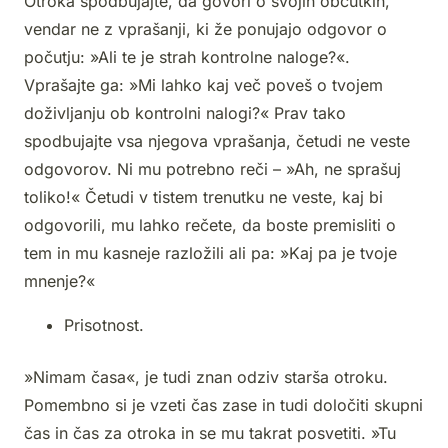
Otroka spodbujajte, da govori o svojih občutkih,
vendar ne z vprašanji, ki že ponujajo odgovor o
počutju: »Ali te je strah kontrolne naloge?«.
Vprašajte ga: »Mi lahko kaj več poveš o tvojem
doživljanju ob kontrolni nalogi?« Prav tako
spodbujajte vsa njegova vprašanja, četudi ne veste
odgovorov. Ni mu potrebno reči – »Ah, ne sprašuj
toliko!« Četudi v tistem trenutku ne veste, kaj bi
odgovorili, mu lahko rečete, da boste premisliti o
tem in mu kasneje razložili ali pa: »Kaj pa je tvoje
mnenje?«
Prisotnost.
»Nimam časa«, je tudi znan odziv starša otroku.
Pomembno si je vzeti čas zase in tudi določiti skupni
čas in čas za otroka in se mu takrat posvetiti. »Tu