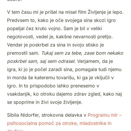
V tem času mi je prišel na misel film Življenje je lepo.
Predvsem to, kako je oče svojega sina skozi igro
popeljal čez kruto vojno. Sam je bil v veliki
negotovosti, vedel je, kakšne nevarnosti pretijo.
Vendar je poskrbel za sina in svojo stisko je
premostil sam.
Tukaj sem za tebe, zase bom nekako
poskrbel sam, saj sem odrasel.
Verjamem, da je
igra, ki jo je počel zaradi sina, pomagala tudi njemu
in morda še kateremu tovarišu, ki ga je vključil v
igro. In to prispodobo lahko prenesemo v
vsakdanjik, ko otroku dajemo zdrav zgled, kako naj
se spoprime in živi svoje življenje.
Sibila Nidorfer, strokovna delavka v
Programu mir –
psihosocialna pomoč za otroke, mladostnike in