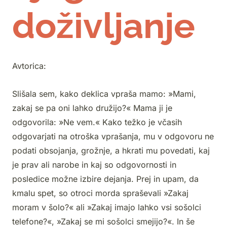
doživljanje
Avtorica:
Slišala sem, kako deklica vpraša mamo: »Mami,
zakaj se pa oni lahko družijo?« Mama ji je
odgovorila: »Ne vem.« Kako težko je včasih
odgovarjati na otroška vprašanja, mu v odgovoru ne
podati obsojanja, grožnje, a hkrati mu povedati, kaj
je prav ali narobe in kaj so odgovornosti in
posledice možne izbire dejanja. Prej in upam, da
kmalu spet, so otroci morda spraševali »Zakaj
moram v šolo?« ali »Zakaj imajo lahko vsi sošolci
telefone?«, »Zakaj se mi sošolci smejijo?«. In še