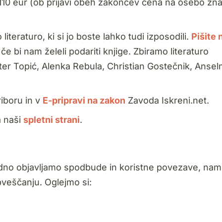
110 eur (ob prijavi obeh zakoncev cena na osebo zn
iteraturo, ki si jo boste lahko tudi izposodili.
Pišite
e bi nam želeli podariti knjige. Zbiramo literaturo
ter Topić, Alenka Rebula, Christian Gostečnik, Anse
iboru in v
E-pripravi na zakon
Zavoda Iskreni.net.
a naši
spletni strani
.
dno objavljamo spodbude in koristne povezave, na
bveščanju. Oglejmo si: