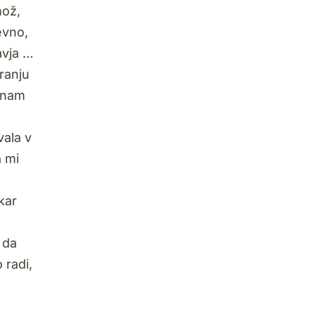
mož,
evno,
avja …
ranju
r nam
vala v
a mi
kar
 da
 radi,