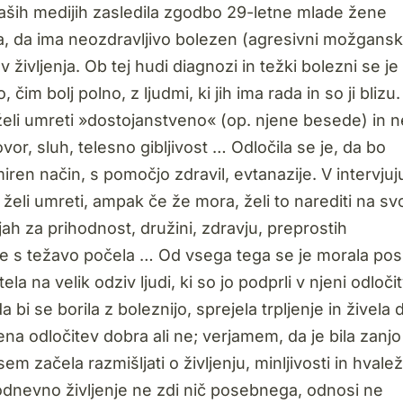
naših medijih zasledila zgodbo 29-letne mlade žene
la, da ima neozdravljivo bolezen (agresivni možgansk
ivljenja. Ob tej hudi diagnozi in težki bolezni se je
 čim bolj polno, z ljudmi, ki jih ima rada in so ji blizu.
a želi umreti »dostojanstveno« (op. njene besede) in n
vor, sluh, telesno gibljivost … Odločila se je, da bo
ren način, s pomočjo zdravil, evtanazije. V intervjuj
 želi umreti, ampak če že mora, želi to narediti na sv
jah za prihodnost, družini, zdravju, preprostih
 že s težavo počela … Od vsega tega se je morala posl
 na velik odziv ljudi, ki so jo podprli v njeni odločit
 da bi se borila z boleznijo, sprejela trpljenje in živela 
jena odločitev dobra ali ne; verjamem, da je bila zanjo
em začela razmišljati o življenju, minljivosti in hvalež
dnevno življenje ne zdi nič posebnega, odnosi ne