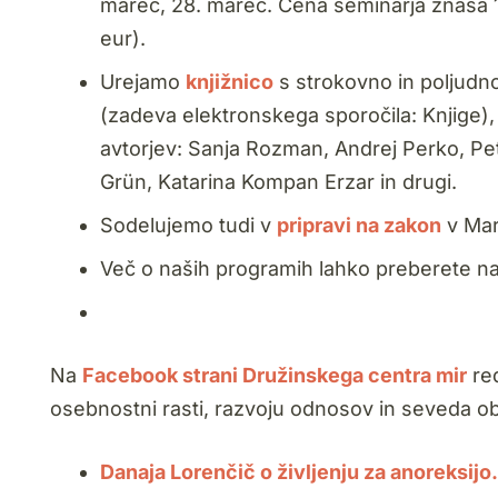
marec, 28. marec. Cena seminarja znaša 
eur).
Urejamo
knjižnico
s strokovno in poljudno l
(zadeva elektronskega sporočila: Knjige), č
avtorjev: Sanja Rozman, Andrej Perko, Pe
Grün, Katarina Kompan Erzar in drugi.
Sodelujemo tudi v
pripravi na zakon
v Mar
Več o naših programih lahko preberete n
Na
Facebook strani Družinskega centra mir
re
osebnostni rasti, razvoju odnosov in seveda o
Danaja Lorenčič o življenju za anoreksijo.