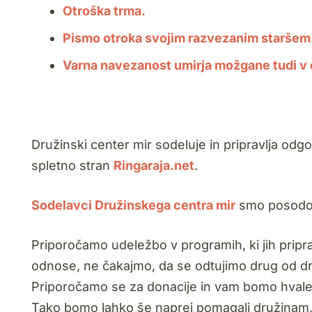
Otroška trma.
Pismo otroka svojim razvezanim staršem
Varna navezanost umirja možgane tudi v 
Družinski center mir sodeluje in pripravlja odg
spletno stran
Ringaraja.net
.
Sodelavci Družinskega centra mir
smo posodobi
Priporočamo udeležbo v programih, ki jih pripr
odnose, ne čakajmo, da se odtujimo drug od dr
Priporočamo se za donacije in vam bomo hvaležn
Tako bomo lahko še naprej pomagali družinam,