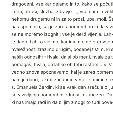
dragoceni, vse kar delamo in to, kako se poču
žena, otroci, služba, zdravje …, vse nam je 
nekomu drugemu ni in za to prosi, upa, moli. Še
nas spomnijo, kaj je zares pomembno in da v živ
se ne moremo izogniti; vse je del življenja. Lah
je dano. Lahko vidimo, kar imamo, ne predvsem t
hvaležnost izrazimo drugim, posebej tistim, ki
naših odnosih: »Hvala, da si ob meni, hvala za 
pomagaš, hvala, da lahko ob tebi rastem …«. V 
vedno znova spoznavamo, kaj je zares pomembno 
nam je dano, takrat začutimo veselje, mir in sr
s. Emanuela Žerdin, ki se vsak dan srečuje z lju
so v življenju pomembni odnosi in ljubezen. Da bi
ki nas imajo radi in da bi jim zmogli to tudi pove