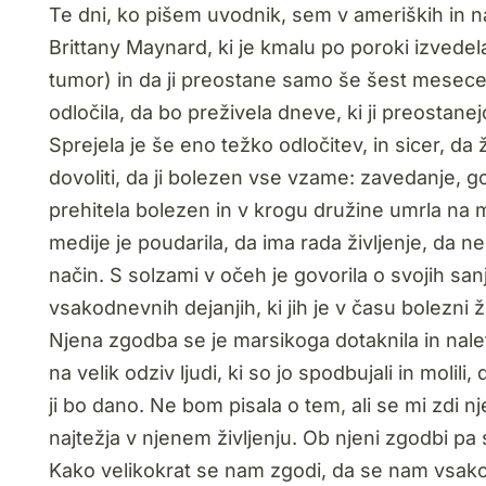
Te dni, ko pišem uvodnik, sem v ameriških in 
Brittany Maynard, ki je kmalu po poroki izvede
tumor) in da ji preostane samo še šest mesecev ž
odločila, da bo preživela dneve, ki ji preostanejo,
Sprejela je še eno težko odločitev, in sicer, d
dovoliti, da ji bolezen vse vzame: zavedanje, go
prehitela bolezen in v krogu družine umrla na mi
medije je poudarila, da ima rada življenje, da ne
način. S solzami v očeh je govorila o svojih san
vsakodnevnih dejanjih, ki jih je v času bolezni
Njena zgodba se je marsikoga dotaknila in naletela
na velik odziv ljudi, ki so jo spodbujali in molili,
ji bo dano. Ne bom pisala o tem, ali se mi zdi n
najtežja v njenem življenju. Ob njeni zgodbi pa s
Kako velikokrat se nam zgodi, da se nam vsako