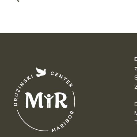
D
z
S
D
M
T