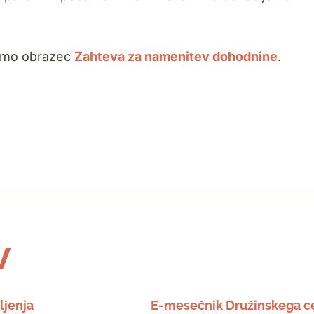
 smo obrazec
Zahteva za namenitev dohodnine
.
v
ljenja
E-mesečnik Družinskega c