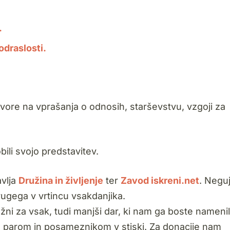
.
odraslosti.
ovore na vprašanja o odnosih, starševstvu, vzgoji za
li svojo predstavitev.
avlja
Družina in življenje
ter
Zavod iskreni.net
. Negu
ugega v vrtincu vsakdanjika.
i za vsak, tudi manjši dar, ki nam ga boste namenil
 parom in posameznikom v stiski. Za donacije nam