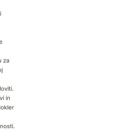
i
e
u za
oj
oviti.
vi in
dokler
nosti.