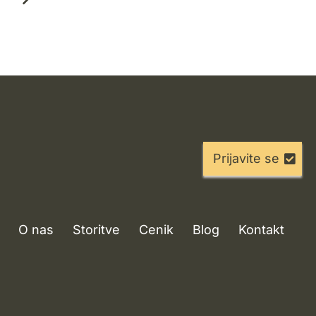
proces
Prijavite se
O nas
Storitve
Cenik
Blog
Kontakt