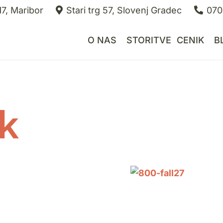
7, Maribor
Stari trg 57, Slovenj Gradec
070
O NAS
STORITVE
CENIK
B
k