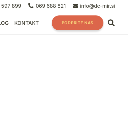
 597 899
069 688 821
info@dc-mir.si
LOG
KONTAKT
PODPRITE NAS