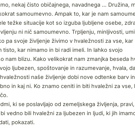
timo, nekaj čisto običajnega, navadnega … Družina, 
velikokrat samoumevno. Ampak to, kar je nam samoum
le težke situacije kot so izguba ljubljene osebe, zdr
ljenju ni nič samoumevno. Trpljenju, minljivosti, umi
ko pa svoje življenje živimo v hvaležnosti za vse, ka
isto, kar nimamo in bi radi imeli. In lahko svojo
 so nam blizu. Kako velikokrat nam zmanjka beseda h
tvojo ljubezen, spoštovanje in razumevanje, hvala, d
hvaležnosti naše življenje dobi nove odtenke barv in
in kaj ni. Ko znamo ceniti in biti hvaležni za vse, 
ečo.
dmi, ki se poslavljajo od zemeljskega življenja, pravi,
 vedno bili hvaležni za ljubezen in ljudi, ki jih imamo
dati, pokazati.