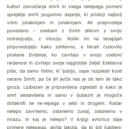
kulturi zavračanja smrti in vsega nelepega pomeni
sprejetje smrti pogumno dejanje, ki pristoji najbolj
vrlim junakinjam in junakinjam. Ali preprosteje
povedano – osebam z živim stikom s svojo
notranjostjo, z intucijo. Koliki mi na terapijah
pripovedujejo kako zahtevno, a hkrati čudovito
postane življenje, ko zavrtajo v svojo osebno
ranjenost in izvrtajo svoje najgloblje želje! Estésova
piše, da samo tistim, ki ljubijo, uspe razplesti kosti
narave Smrti, pa če jih je/če nas je ob tem še tako
groza. Ljubezen je pripravljena ogledati si kako je
smrt sestavljena in samo v ljubezni je mogoče
dotakniti se ne-lepega v sebi in drugem. Kadar
nelepo zavrnemo, ostanemo zunaj, ostanemo v
mrazu. In kaj je nelepo? V knjigi avtorica daje
primere nelepega: skrita lakota, da bi bili ljubljeni;