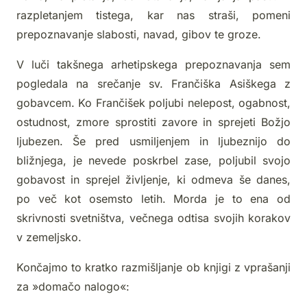
razpletanjem tistega, kar nas straši, pomeni
prepoznavanje slabosti, navad, gibov te groze.
V luči takšnega arhetipskega prepoznavanja sem
pogledala na srečanje sv. Frančiška Asiškega z
gobavcem. Ko Frančišek poljubi nelepost, ogabnost,
ostudnost, zmore sprostiti zavore in sprejeti Božjo
ljubezen. Še pred usmiljenjem in ljubeznijo do
bližnjega, je nevede poskrbel zase, poljubil svojo
gobavost in sprejel življenje, ki odmeva še danes,
po več kot osemsto letih. Morda je to ena od
skrivnosti svetništva, večnega odtisa svojih korakov
v zemeljsko.
Končajmo to kratko razmišljanje ob knjigi z vprašanji
za »domačo nalogo«: