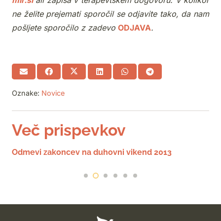
mir.si
ali zapisa v terapevtskem dogovoru. V kolikor
ne želite prejemati sporočil se odjavite tako, da nam
pošljete sporočilo z zadevo
ODJAVA
.
Oznake:
Novice
Več prispevkov
Odmevi zakoncev na duhovni vikend 2013