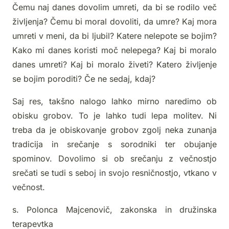
Čemu naj danes dovolim umreti, da bi se rodilo več
življenja? Čemu bi moral dovoliti, da umre? Kaj mora
umreti v meni, da bi ljubil? Katere nelepote se bojim?
Kako mi danes koristi moč nelepega? Kaj bi moralo
danes umreti? Kaj bi moralo živeti? Katero življenje
se bojim poroditi? Če ne sedaj, kdaj?
Saj res, takšno nalogo lahko mirno naredimo ob
obisku grobov. To je lahko tudi lepa molitev. Ni
treba da je obiskovanje grobov zgolj neka zunanja
tradicija in srečanje s sorodniki ter obujanje
spominov. Dovolimo si ob srečanju z večnostjo
srečati se tudi s seboj in svojo resničnostjo, vtkano v
večnost.
s. Polonca Majcenovič, zakonska in družinska
terapevtka