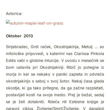
Avtorica:
Oktober 2013
Sinjebradec, Grdi raček, Okostnjakinja, Metulj … so
mitološke pripovedi, s katerimi nas Clarissa Pinkola
Estés vabi v globine intuicije. V uvodu v mesečnik se
bom ustavila pri Okostnjakinji. Ribič jo potegne iz
morja in ker se nekako v paniki zapleta in odvleče
okostnjakinjo s seboj v svoj šotor. Nekaj časa gleda
okostje, ki ga tako pritegne, da ga začne razpletati,
postavljati kosti na svoje mesto. Prej je bežal, sedaj
se je želi dotakniti. Rdeča nit Estésine knjige je
naravni ciklus Življenje/Smrt/Življenje. V današnji