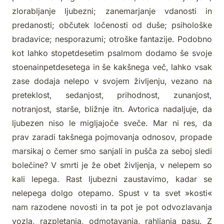
zlorabljanje ljubezni; zanemarjanje vdanosti in
predanosti; občutek ločenosti od duše; psihološke
bradavice; nesporazumi; otroške fantazije. Podobno
kot lahko stopetdesetim psalmom dodamo še svoje
stoenainpetdesetega in še kakšnega več, lahko vsak
zase dodaja nelepo v svojem življenju, vezano na
preteklost, sedanjost, prihodnost, zunanjost,
notranjost, starše, bližnje itn. Avtorica nadaljuje, da
ljubezen niso le migljajoče sveče. Mar ni res, da
prav zaradi takšnega pojmovanja odnosov, propade
marsikaj o čemer smo sanjali in pušča za seboj sledi
bolečine? V smrti je že obet življenja, v nelepem so
kali lepega. Rast ljubezni zaustavimo, kadar se
nelepega dolgo otepamo. Spust v ta svet »kosti«
nam razodene novosti in ta pot je pot odvozlavanja
vozla, razpletanja, odmotavanja, rahljanja pasu. Z