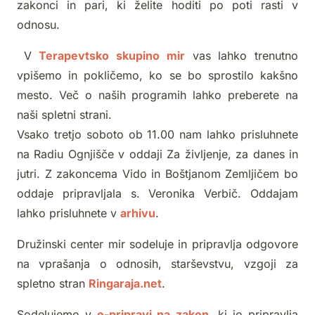
zakonci in pari, ki želite hoditi po poti rasti v
odnosu.
V
Terapevtsko skupino mir
vas lahko trenutno
vpišemo in pokličemo, ko se bo sprostilo kakšno
mesto. Več o naših programih lahko preberete na
naši spletni strani.
Vsako tretjo soboto ob 11.00 nam lahko prisluhnete
na Radiu Ognjišče v oddaji Za življenje, za danes in
jutri. Z zakoncema Vido in Boštjanom Zemljičem bo
oddaje pripravljala s. Veronika Verbič. Oddajam
lahko prisluhnete v
arhivu
.
Družinski center mir sodeluje in pripravlja odgovore
na vprašanja o odnosih, starševstvu, vzgoji za
spletno stran
Ringaraja.net
.
Sodelujemo v
e-pripravi na zakon
,
ki jo pripravlja