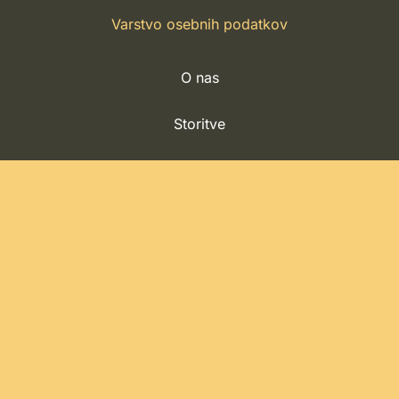
Varstvo osebnih podatkov
O nas
Storitve
Cenik
Blog
Kontakt
© Družinski center mir. Izdelava strani:
Cleopas