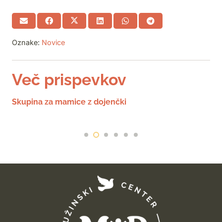
Oznake:
Novice
Več prispevkov
Skupina za mamice z dojenčki