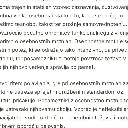
ma trajen in stabilen vzorec zaznavanja, čustvovanj
bna vidika osebnosti sta tudi to, kako se običajno
lažimo tesnobo, žalost ter grožnje samovrednotenju.
r povzročajo občutno ohromitev funkcionalnega življenj
vorimo o osebnostnih motnjah.
Osebnostne motnje s
nih potez, ki se odražajo tako intenzivno, da prived
vedenju, ter posamezniku z motnjo povzroča težave v
a jih njihovo vedenje spravlja ob pamet.
svoj ritem pojavljanja, gre pri osebnostnih motnjah z
a, ki ne ustreza sprejetim družbenim standardom oz.
ulturi pričakuje. Posamezniki z osebnostno motnjo t
je ustrezalo njihovemu okolju. Vzorec je nefleksibile
ituacijah ter vodi do klinično pomembnih težav ali mot
mbnem področju delovanja.