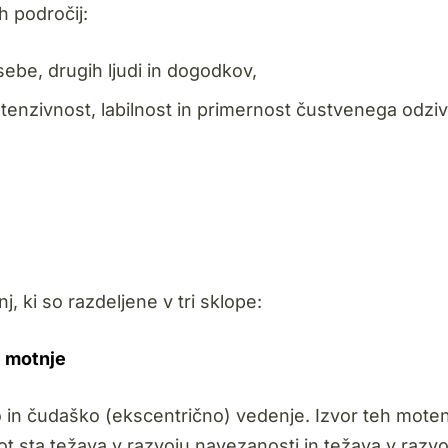
 področij:
sebe, drugih ljudi in dogodkov,
tenzivnost, labilnost in primernost čustvenega odziv
 ki so razdeljene v tri sklope:
e motnje
 in čudaško (ekscentrično) vedenje. Izvor teh moten
ot sta težava v razvoju navezanosti in težava v razvo