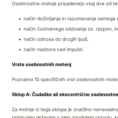
Osebnostne motnje prizadenejo vsaj dve od teh
način doživljanja in razumevanja samega 
način čustvenega odzivanja oz. razpon, in
način odnosa do drugih ljudi,
način nadzora nad impulzi.
Vrste osebnostnih motenj
Poznamo 10 specifičnih vrst osebnostnih motenj,
Sklop A: Čudaške ali ekscentrične osebnostn
Za motnje iz tega sklopa je značilno nenavadno
pripisujejo težavam v zelo zgodnjem razvoju, k