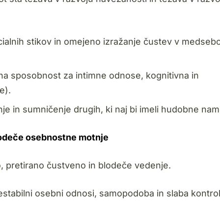
cialnih stikov in omejeno izražanje čustev v medse
a sposobnost za intimne odnose, kognitivna in
e).
e in sumničenje drugih, ki naj bi imeli hudobne nam
blodeče osebnostne motnje
o, pretirano čustveno in blodeče vedenje.
estabilni osebni odnosi, samopodoba in slaba kontro