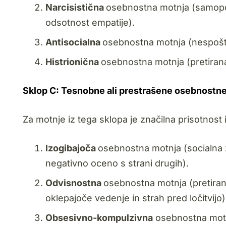
Narcisistična
osebnostna motnja (samopov
odsotnost empatije).
Antisocialna
osebnostna motnja (nespoštov
Histrionična
osebnostna motnja (pretirana
Sklop C: Tesnobne ali prestrašene osebnostn
Za motnje iz tega sklopa je značilna prisotnost 
Izogibajoča
osebnostna motnja (socialna z
negativno oceno s strani drugih).
Odvisnostna
osebnostna motnja (pretirana
oklepajoče vedenje in strah pred ločitvijo)
Obsesivno-kompulzivna
osebnostna motnj