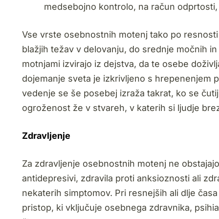
medsebojno kontrolo, na račun odprtosti, p
Vse vrste osebnostnih motenj tako po resnosti
blažjih težav v delovanju, do srednje močnih i
motnjami izvirajo iz dejstva, da te osebe doživl
dojemanje sveta je izkrivljeno s hrepenenjem po
vedenje se še posebej izraža takrat, ko se čut
ogroženost že v stvareh, v katerih si ljudje br
Zdravljenje
Za zdravljenje osebnostnih motenj ne obstajajo 
antidepresivi, zdravila proti anksioznosti ali zd
nekaterih simptomov. Pri resnejših ali dlje č
pristop, ki vključuje osebnega zdravnika, psihi