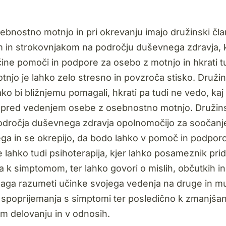
nostno motnjo in pri okrevanju imajo družinski član
 in strokovnjakom na področju duševnega zdravja, k
čine pomoči in podpore za osebo z motnjo in hkrati t
njo je lahko zelo stresno in povzroča stisko. Družin
ko bi bližnjemu pomagali, hkrati pa tudi ne vedo, kaj 
itili pred vedenjem osebe z osebnostno motnjo. Družin
področja duševnega zdravja opolnomočijo za soočanj
njega in se okrepijo, da bodo lahko v pomoč in podpor
e lahko tudi psihoterapija, kjer lahko posameznik pri
va k simptomom, ter lahko govori o mislih, občutkih in
aga razumeti učinke svojega vedenja na druge in m
spoprijemanja s simptomi ter posledično k zmanjšan
m delovanju in v odnosih.