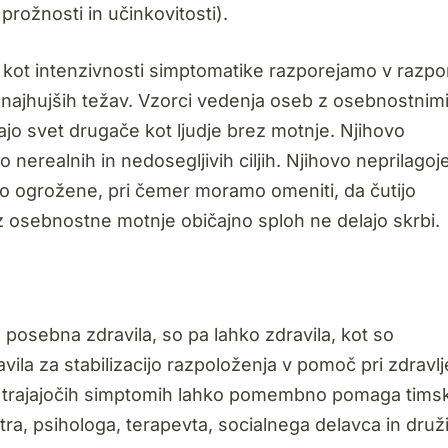
rožnosti in učinkovitosti).
 kot intenzivnosti simptomatike razporejamo v razp
n najhujših težav. Vzorci vedenja oseb z osebnostnim
jajo svet drugače kot ljudje brez motnje. Njihovo
 nerealnih in nedosegljivih ciljih. Njihovo neprilagoj
ijo ogrožene, pri čemer moramo omeniti, da čutijo
ez osebnostne motnje običajno sploh ne delajo skrbi.
posebna zdravila, so pa lahko zdravila, kot so
ravila za stabilizacijo razpoloženja v pomoč pri zdravl
asa trajajočih simptomih lahko pomembno pomaga timsk
atra, psihologa, terapevta, socialnega delavca in dru