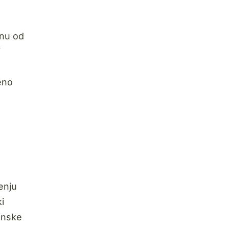
onu od
i
eno
jenju
i
žinske