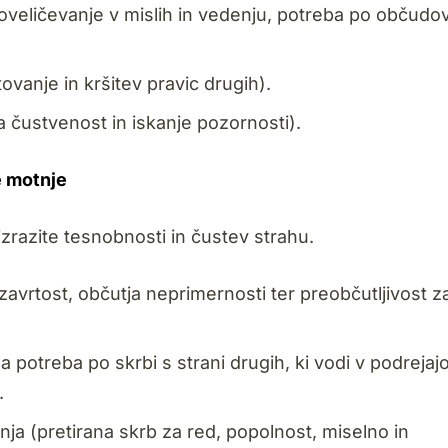
eličevanje v mislih in vedenju, potreba po občudov
anje in kršitev pravic drugih).
 čustvenost in iskanje pozornosti).
e motnje
izrazite tesnobnosti in čustev strahu.
avrtost, občutja neprimernosti ter preobčutljivost z
 potreba po skrbi s strani drugih, ki vodi v podrejaj
.
a (pretirana skrb za red, popolnost, miselno in