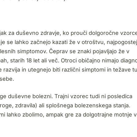
ak za duševno zdravje, ko prouči dolgoročne vzorc
e se lahko začnejo kazati že v otroštvu, najpogoste
telesnih simptomov. Čeprav se znaki pojavljajo že v
h, starih 18 let ali več. Otroci običajno nimajo diagn
azvija in utegnejo biti različni simptomi in težave t
 sebe.
ge duševne bolezni. Trajni vzorec tudi ni posledica
oge, zdravila) ali splošnega bolezenskega stanja.
imi lahko zbolimo, ampak gre za dolgotrajne motnje v