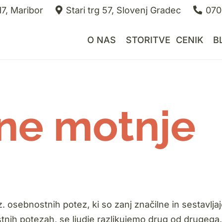
7, Maribor
Stari trg 57, Slovenj Gradec
070
O NAS
STORITVE
CENIK
B
ne motnje
. osebnostnih potez, ki so zanj značilne in sestavlja
nih potezah, se ljudje razlikujemo drug od drugega.