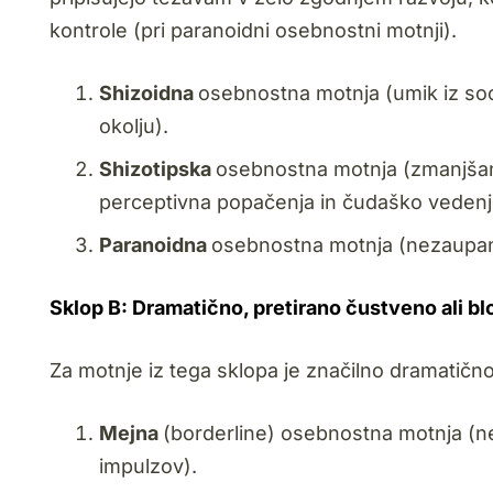
kontrole (pri paranoidni osebnostni motnji).
Shizoidna
osebnostna motnja (umik iz so
okolju).
Shizotipska
osebnostna motnja (zmanjšan
perceptivna popačenja in čudaško vedenj
Paranoidna
osebnostna motnja (nezaupanj
Sklop B: Dramatično, pretirano čustveno ali 
Za motnje iz tega sklopa je značilno dramatičn
Mejna
(borderline) osebnostna motnja (n
impulzov).