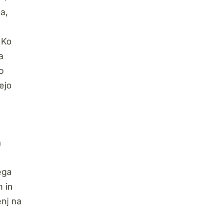
a,
Ko
a
o
ejo
a
ega
n in
enj na