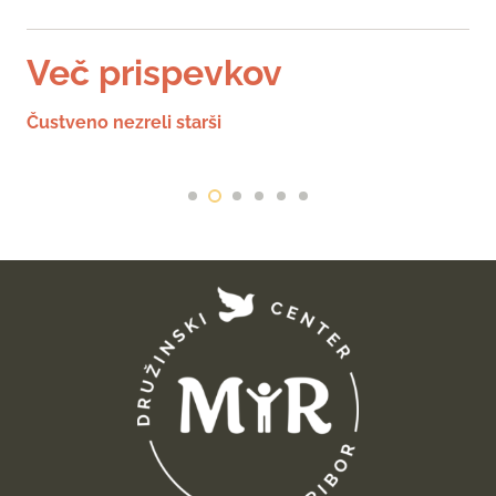
Več prispevkov
Čustveno nezreli starši