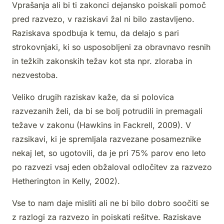
Vprašanja ali bi ti zakonci dejansko poiskali pomoč
pred razvezo, v raziskavi žal ni bilo zastavljeno.
Raziskava spodbuja k temu, da delajo s pari
strokovnjaki, ki so usposobljeni za obravnavo resnih
in težkih zakonskih težav kot sta npr. zloraba in
nezvestoba.
Veliko drugih raziskav kaže, da si polovica
razvezanih želi, da bi se bolj potrudili in premagali
težave v zakonu (Hawkins in Fackrell, 2009). V
razsikavi, ki je spremljala razvezane posameznike
nekaj let, so ugotovili, da je pri 75% parov eno leto
po razvezi vsaj eden obžaloval odločitev za razvezo
Hetherington in Kelly, 2002).
Vse to nam daje misliti ali ne bi bilo dobro soočiti se
z razlogi za razvezo in poiskati rešitve. Raziskave