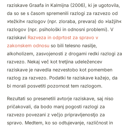
raziskave Graafa in Kalmijna (2006), ki je ugotovila,
da so se s časom spremenili razlogi za razvezo od
»težkih« razlogov (npr. zloraba, prevara) do »lažjih«
razlogov (npr. psihološki in odnosni problemi). V
raziskavi
Razveza in odprtost za spravo v
zakonskem odnosu
so bili telesno nasilje,
alkoholizem, zasvojenosti z drogami redki razlogi za
razvezo. Nekaj več kot tretjina udeležencev
raziskave je navedla nezvestobo kot pomemben
razlog za razvezo. Podatki te raziskave kažejo, da
bi morali posvetiti pozornost tem razlogom.
Rezultati so presenetili avtorje raziskave, saj niso
pričakovali, da bodo manj pogosti razlogi za
razvezo povezani z večjo pripravljenostjo za
spravo. Medtem, ko so odtujevanje, različnost in