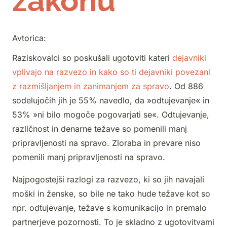
zakonu
Avtorica:
Raziskovalci so poskušali ugotoviti kateri
dejavniki
vplivajo na razvezo in kako so ti dejavniki povezani
z razmišljanjem in zanimanjem za spravo
. Od 886
sodelujočih jih je 55% navedlo, da »odtujevanje« in
53% »ni bilo mogoče pogovarjati se«. Odtujevanje,
različnost in denarne težave so pomenili manj
pripravljenosti na spravo. Zloraba in prevare niso
pomenili manj pripravljenosti na spravo.
Najpogostejši razlogi za razvezo, ki so jih navajali
moški in ženske, so bile ne tako hude težave kot so
npr. odtujevanje, težave s komunikacijo in premalo
partnerjeve pozornosti. To je skladno z ugotovitvami