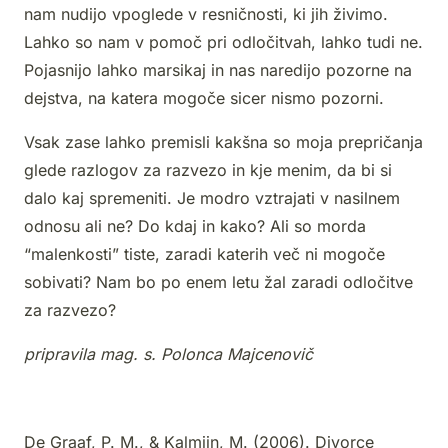
nam nudijo vpoglede v resničnosti, ki jih živimo.
Lahko so nam v pomoč pri odločitvah, lahko tudi ne.
Pojasnijo lahko marsikaj in nas naredijo pozorne na
dejstva, na katera mogoče sicer nismo pozorni.
Vsak zase lahko premisli kakšna so moja prepričanja
glede razlogov za razvezo in kje menim, da bi si
dalo kaj spremeniti. Je modro vztrajati v nasilnem
odnosu ali ne? Do kdaj in kako? Ali so morda
“malenkosti” tiste, zaradi katerih več ni mogoče
sobivati? Nam bo po enem letu žal zaradi odločitve
za razvezo?
pripravila mag. s. Polonca Majcenovič
De Graaf, P. M., & Kalmijn, M. (2006). Divorce