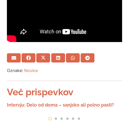
Oznake:
Novice
Več prispevkov
Intervju: Delo od doma – sanjsko ali polno pasti?