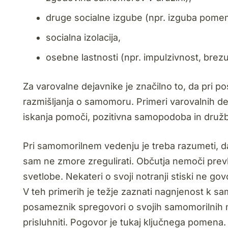
druge socialne izgube (npr. izguba pome
socialna izolacija,
osebne lastnosti (npr. impulzivnost, brez
Za varovalne dejavnike je značilno to, da pri
razmišljanja o samomoru. Primeri varovalnih d
iskanja pomoči, pozitivna samopodoba in dru
Pri samomorilnem vedenju je treba razumeti, da
sam ne zmore zregulirati. Občutja nemoči prev
svetlobe. Nekateri o svoji notranji stiski ne govo
V teh primerih je težje zaznati nagnjenost k sam
posameznik spregovori o svojih samomorilnih mi
prisluhniti. Pogovor je tukaj ključnega pomena