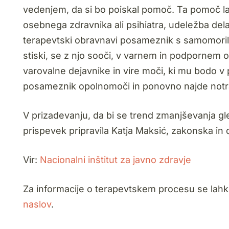
vedenjem, da si bo poiskal pomoč. Ta pomoč la
osebnega zdravnika ali psihiatra, udeležba delav
terapevtski obravnavi posameznik s samomoriln
stiski, se z njo sooči, v varnem in podpornem o
varovalne dejavnike in vire moči, ki mu bodo v 
posameznik opolnomoči in ponovno najde notran
V prizadevanju, da bi se trend zmanjševanja g
prispevek pripravila
Katja Maksić, zakonska in 
Vir:
Nacionalni inštitut za javno zdravje
Za informacije o terapevtskem procesu se lahk
naslov
.