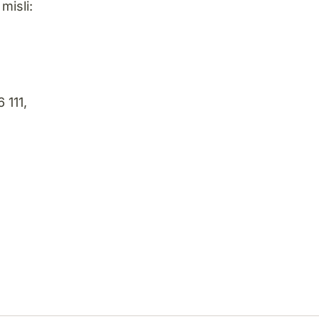
misli:
 111,