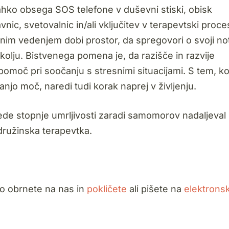
hko obsega SOS telefone v duševni stiski, obisk
nic, svetovalnic in/ali vključitev v terapevtski proce
im vedenjem dobi prostor, da spregovori o svoji not
kolju. Bistvenega pomena je, da razišče in razvije
pomoč pri soočanju s stresnimi situacijami. S tem, k
jo moč, naredi tudi korak naprej v življenju.
lede stopnje umrljivosti zaradi samomorov nadaljeva
družinska terapevtka.
o obrnete na nas in
pokličete
ali pišete na
elektronsk