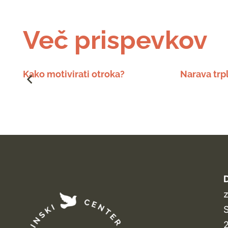
Več prispevkov
Kako motivirati otroka?
Narava trpl
D
z
S