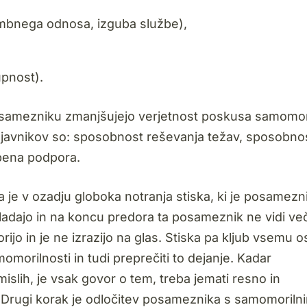
mbnega odnosa, izguba službe),
upnost).
 posamezniku zmanjšujejo verjetnost poskusa samomor
ejavnikov so: sposobnost reševanja težav, sposobno
žbena podpora.
 je v ozadju globoka notranja stiska, ki je posamezn
ladajo in na koncu predora ta posameznik ne vidi ve
rijo in je ne izrazijo na glas. Stiska pa kljub vsemu os
omorilnosti in tudi preprečiti to dejanje. Kadar
slih, je vsak govor o tem, treba jemati resno in
. Drugi korak je odločitev posameznika s samomoriln