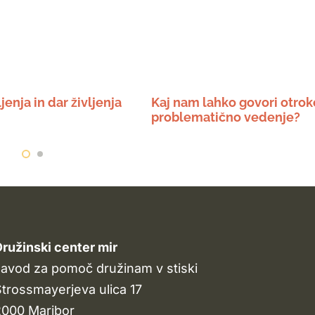
jenja in dar življenja
Kaj nam lahko govori otro
problematično vedenje?
ružinski center mir
avod za pomoč družinam v stiski
trossmayerjeva ulica 17
2000 Maribor