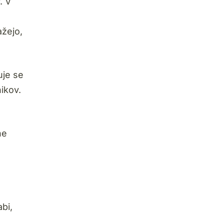
. V
ažejo,
uje se
ikov.
ne
bi,