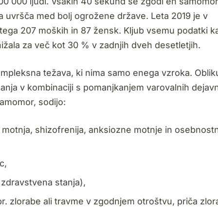
00 000 ljudi. Vsakih 40 sekund se zgodi en samomor
ja uvršča med bolj ogrožene države. Leta 2019 je v
tega 207 moških in 87 žensk. Kljub vsemu podatki k
ižala za več kot 30 % v zadnjih dveh desetletjih.
ompleksna težava, ki nima samo enega vzroka. Oblik
anja v kombinaciji s pomanjkanjem varovalnih dejavn
samomor, sodijo:
 motnja, shizofrenija, anksiozne motnje in osebnost
nc,
 zdravstvena stanja),
r. zlorabe ali travme v zgodnjem otroštvu, priča zlora