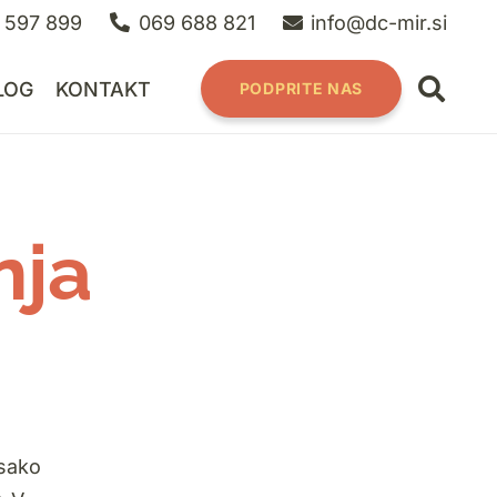
 597 899
069 688 821
info@dc-mir.si
LOG
KONTAKT
PODPRITE NAS
nja
vsako