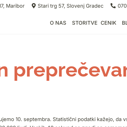
7, Maribor
Stari trg 57, Slovenj Gradec
070
O NAS
STORITVE
CENIK
B
n preprečeva
emo 10. septembra. Statistični podatki kažejo, da 