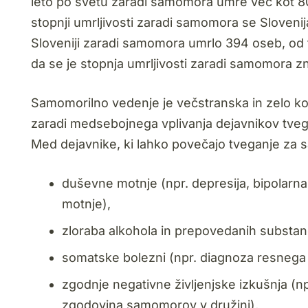
leto po svetu zaradi samomora umre več kot 8
stopnji umrljivosti zaradi samomora se Sloveni
Sloveniji zaradi samomora umrlo 394 oseb, od 
da se je stopnja umrljivosti zaradi samomora zn
Samomorilno vedenje je večstranska in zelo k
zaradi medsebojnega vplivanja dejavnikov tveg
Med dejavnike, ki lahko povečajo tveganje za 
duševne motnje (npr. depresija, bipolarna
motnje),
zloraba alkohola in prepovedanih substa
somatske bolezni (npr. diagnoza resnega
zgodnje negativne življenjske izkušnja (np
zgodovina samomorov v družini),