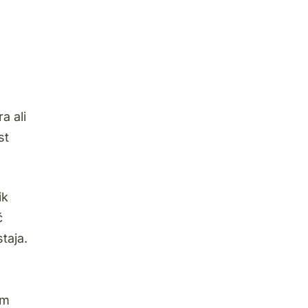
a ali
st
ik
č
taja.
im