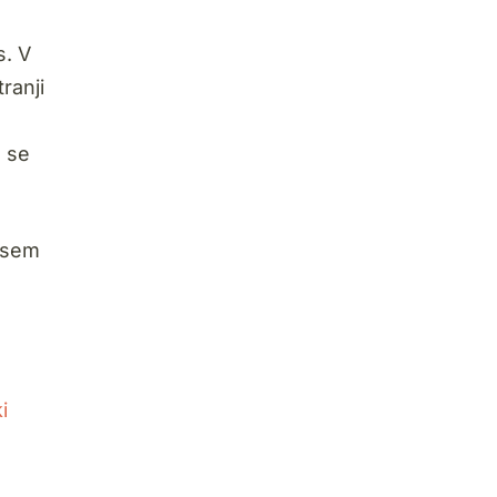
s. V
ranji
o se
l sem
i