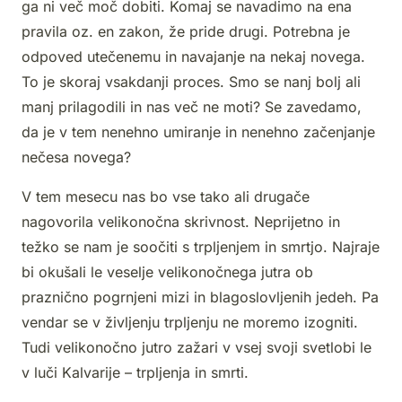
ga ni več moč dobiti. Komaj se navadimo na ena
pravila oz. en zakon, že pride drugi. Potrebna je
odpoved utečenemu in navajanje na nekaj novega.
To je skoraj vsakdanji proces. Smo se nanj bolj ali
manj prilagodili in nas več ne moti? Se zavedamo,
da je v tem nenehno umiranje in nenehno začenjanje
nečesa novega?
V tem mesecu nas bo vse tako ali drugače
nagovorila velikonočna skrivnost. Neprijetno in
težko se nam je soočiti s trpljenjem in smrtjo. Najraje
bi okušali le veselje velikonočnega jutra ob
praznično pogrnjeni mizi in blagoslovljenih jedeh. Pa
vendar se v življenju trpljenju ne moremo izogniti.
Tudi velikonočno jutro zažari v vsej svoji svetlobi le
v luči Kalvarije – trpljenja in smrti.