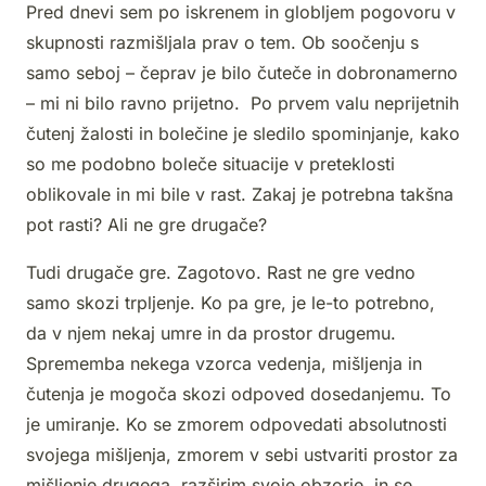
Pred dnevi sem po iskrenem in globljem pogovoru v
skupnosti razmišljala prav o tem. Ob soočenju s
samo seboj – čeprav je bilo čuteče in dobronamerno
– mi ni bilo ravno prijetno. Po prvem valu neprijetnih
čutenj žalosti in bolečine je sledilo spominjanje, kako
so me podobno boleče situacije v preteklosti
oblikovale in mi bile v rast. Zakaj je potrebna takšna
pot rasti? Ali ne gre drugače?
Tudi drugače gre. Zagotovo. Rast ne gre vedno
samo skozi trpljenje. Ko pa gre, je le-to potrebno,
da v njem nekaj umre in da prostor drugemu.
Sprememba nekega vzorca vedenja, mišljenja in
čutenja je mogoča skozi odpoved dosedanjemu. To
je umiranje. Ko se zmorem odpovedati absolutnosti
svojega mišljenja, zmorem v sebi ustvariti prostor za
mišljenje drugega, razširim svoje obzorje in se