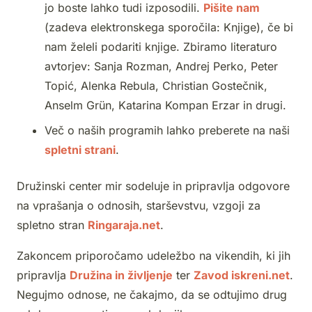
jo boste lahko tudi izposodili.
Pišite nam
(zadeva elektronskega sporočila: Knjige), če bi
nam želeli podariti knjige. Zbiramo literaturo
avtorjev: Sanja Rozman, Andrej Perko, Peter
Topić, Alenka Rebula, Christian Gostečnik,
Anselm Grün, Katarina Kompan Erzar in drugi.
Več o naših programih lahko preberete na naši
spletni strani
.
Družinski center mir sodeluje in pripravlja odgovore
na vprašanja o odnosih, starševstvu, vzgoji za
spletno stran
Ringaraja.net
.
Zakoncem priporočamo udeležbo na vikendih, ki jih
pripravlja
Družina in življenje
ter
Zavod iskreni.net
.
Negujmo odnose, ne čakajmo, da se odtujimo drug