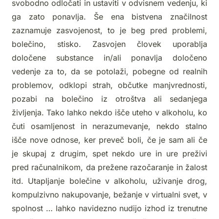
svobodno odločati in ustaviti v odvisnem vedenju, ki
ga zato ponavlja. Še ena bistvena značilnost
zaznamuje zasvojenost, to je beg pred problemi,
bolečino, stisko. Zasvojen človek uporablja
določene substance in/ali ponavlja določeno
vedenje za to, da se potolaži, pobegne od realnih
problemov, odklopi strah, občutke manjvrednosti,
pozabi na bolečino iz otroštva ali sedanjega
življenja. Tako lahko nekdo išče uteho v alkoholu, ko
čuti osamljenost in nerazumevanje, nekdo stalno
išče nove odnose, ker preveč boli, če je sam ali če
je skupaj z drugim, spet nekdo ure in ure preživi
pred računalnikom, da prežene razočaranje in žalost
itd. Utapljanje bolečine v alkoholu, uživanje drog,
kompulzivno nakupovanje, bežanje v virtualni svet, v
spolnost … lahko navidezno nudijo izhod iz trenutne