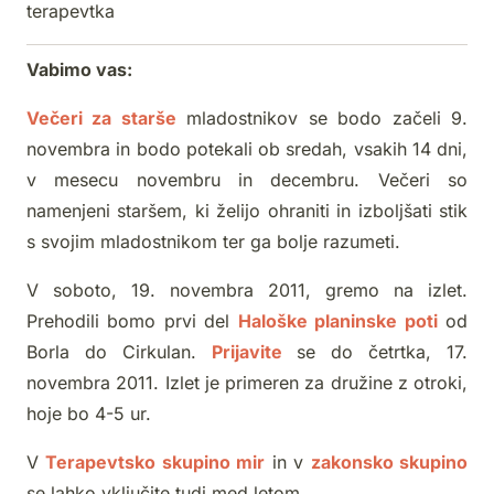
terapevtka
Vabimo vas:
Večeri za starše
mladostnikov se bodo začeli 9.
novembra in bodo potekali ob sredah, vsakih 14 dni,
v mesecu novembru in decembru. Večeri so
namenjeni staršem, ki želijo ohraniti in izboljšati stik
s svojim mladostnikom ter ga bolje razumeti.
V soboto, 19. novembra 2011, gremo na izlet.
Prehodili bomo prvi del
Haloške planinske poti
od
Borla do Cirkulan.
Prijavite
se do četrtka, 17.
novembra 2011. Izlet je primeren za družine z otroki,
hoje bo 4-5 ur.
V
Terapevtsko skupino mir
in v
zakonsko skupino
se lahko vključite tudi med letom.