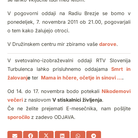
V pogovorni oddaji na Radiu Brezje se bomo v
ponedeljek, 7. novembra 2011 ob 21.00, pogovarjali
o tem kako žalujejo otroci.
V Družinskem centru mir zbiramo vaše
darove
.
V svetovalno-izobraževalni oddaji RTV Slovenija
Turbulenca lahko prisluhnemo oddajama
Smrt in
žalovanj
e
ter
Mama in hčere, očetje in sinovi …
.
Od 14. do 17. novembra bodo potekali
Nikodemovi
večeri
z naslovom
V stiskalnici življenja
.
Če ne želite prejemati E-mesečnika, nam pošljite
sporočilo
z zadevo ODJAVA.