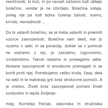
resničnosti, ki boli, in po navadi začasno tudi utišajo
bolečino, vendar je ne izbrišejo. Bolečina ostaja,
poleg nje pa tudi težka čutenja žalosti, sramu,
krivde, nevrednosti …
Da bi ustavili bolečino, se je treba ustaviti in prekiniti
vzorce zasvojenosti. Bolečina nam sledi, ker jo
nosimo v sebi, in se ponavlja, dokler se v polnosti
ne srečamo z njo, jo začutimo, izgovorimo,
ovrednotimo. Takrat rastemo in presegamo sebe.
Nobene zasvojenosti ni enostavno premagati in se
boriti proti njej. Potrebujemo veliko truda, časa, dela
na sebi in le malokdaj gre brez strokovne pomoči. A
je vredno. Živeti brez zasvojenosti pomeni živeti
svobodno in lepše življenje.
mag. Kornelija Ferčak, zakonska in družinska