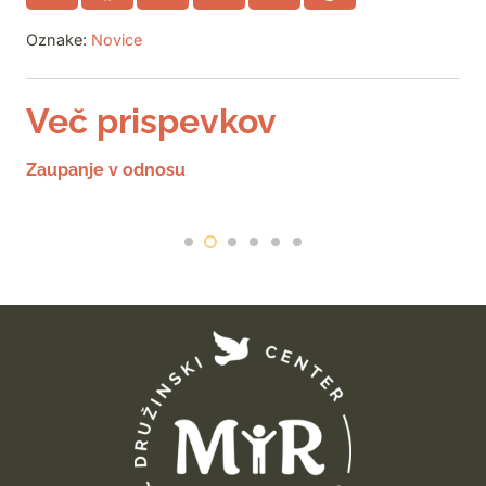
Oznake:
Novice
Več prispevkov
Zaupanje v odnosu