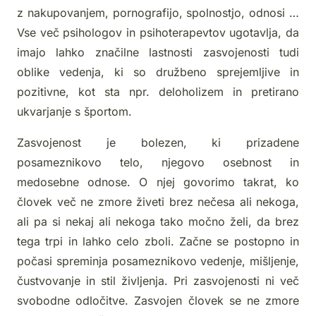
z nakupovanjem, pornografijo, spolnostjo, odnosi …
Vse več psihologov in psihoterapevtov ugotavlja, da
imajo lahko značilne lastnosti zasvojenosti tudi
oblike vedenja, ki so družbeno sprejemljive in
pozitivne, kot sta npr. deloholizem in pretirano
ukvarjanje s športom.
Zasvojenost je bolezen, ki prizadene
posameznikovo telo, njegovo osebnost in
medosebne odnose. O njej govorimo takrat, ko
človek več ne zmore živeti brez nečesa ali nekoga,
ali pa si nekaj ali nekoga tako močno želi, da brez
tega trpi in lahko celo zboli. Začne se postopno in
počasi spreminja posameznikovo vedenje, mišljenje,
čustvovanje in stil življenja. Pri zasvojenosti ni več
svobodne odločitve. Zasvojen človek se ne zmore