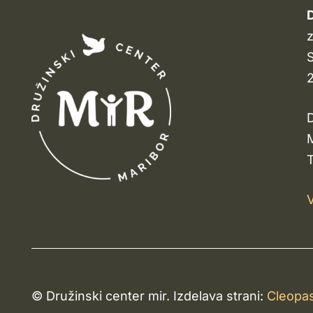
D
z
S
D
M
T
V
© Družinski center mir. Izdelava strani:
Cleopa