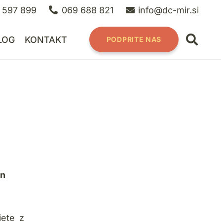
 597 899
069 688 821
info@dc-mir.si
LOG
KONTAKT
PODPRITE NAS
in
jete z