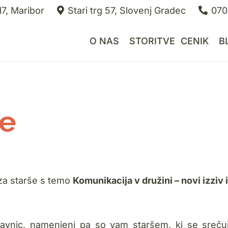
7, Maribor
Stari trg 57, Slovenj Gradec
070
O NAS
STORITVE
CENIK
B
še
za starše s temo
Komunikacija v družini – novi izziv 
elavnic, namenjeni pa so vam staršem, ki se sreču