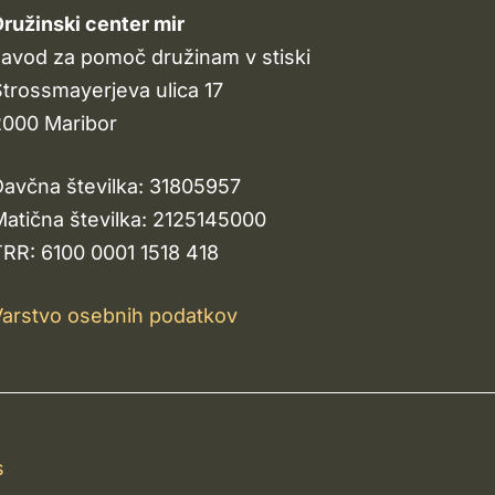
ružinski center mir
avod za pomoč družinam v stiski
trossmayerjeva ulica 17
2000 Maribor
avčna številka: 31805957
atična številka: 2125145000
RR: 6100 0001 1518 418
arstvo osebnih podatkov
s