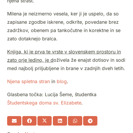
njena strast.
Milena je neizmerno vesela, ker ji je uspelo, da so
zapisane zgodbe iskrene, odkrite, povedane brez
zadržkov, obenem pa tankočutne in korektne in se
zato dotaknejo bralca.
Knjiga, ki je prva te vrste v slovenskem prostoru in
zato orje ledino, je d
oživela že enajst dotisov in sodi
med najbolj priljubljene in brane v zadnjih dveh letih.
Njena spletna stran
in
blog
.
Glasbena točka: Lucija Šeme, študentka
Študentskega doma sv. Elizabete
.