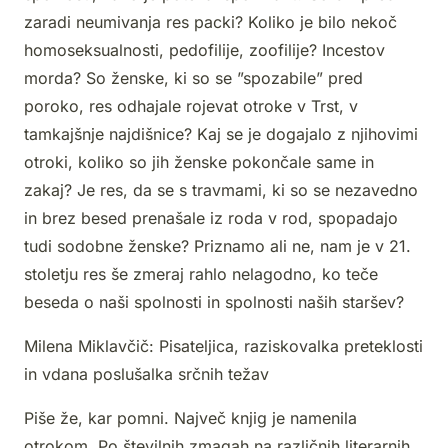
zaradi neumivanja res packi? Koliko je bilo nekoč
homoseksualnosti, pedofilije, zoofilije? Incestov
morda? So ženske, ki so se ”spozabile” pred
poroko, res odhajale rojevat otroke v Trst, v
tamkajšnje najdišnice? Kaj se je dogajalo z njihovimi
otroki, koliko so jih ženske pokončale same in
zakaj? Je res, da se s travmami, ki so se nezavedno
in brez besed prenašale iz roda v rod, spopadajo
tudi sodobne ženske? Priznamo ali ne, nam je v 21.
stoletju res še zmeraj rahlo nelagodno, ko teče
beseda o naši spolnosti in spolnosti naših staršev?
Milena Miklavčič: Pisateljica, raziskovalka preteklosti
in vdana poslušalka srčnih težav
Piše že, kar pomni. Največ knjig je namenila
otrokom. Po številnih zmagah na različnih literarnih