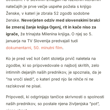
natečajih je prve večje uspehe požela s knjigo
Ženske, v kateri je zbrala 52 zgodb sodobne
ženske.
Neverjeten odziv med slovenskimi bralci
še zmeraj žanje knjiga Ogenj, rit in kače niso za
igrače,
že trinajsta Milenina knjiga
.
O njej so 5.
januarja na TV Slovenija predvajali tudi
dokumentarni, 50. minutni film
.
Ko je pred več kot četrt stoletja prvič naletela na
zgodbe, ki so pripovedovale o najbolj skritih, zelo
intimnih dejanjih naših prednikov, je spoznala, da je
”na vroči sledi”, o kateri pred njo še nihče ni ne
raziskoval ne pisal.
Pripovedi, ki odgrinjajo tančice skrivnosti o spolnosti
naših prednikov, so postale njena življenjska ”pot”,