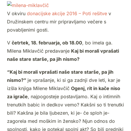
V okviru
donacijske akcije 2016 – Poti rešitve
v
Družinskem centru mir pripravljamo večere s
povabljenimi gosti.
V
četrtek, 18. februarja, ob 18.00
, bo imela ga.
Milena Miklavčič predavanje
Kaj bi morali vprašati
naše stare starše, pa jih nismo?
“Kaj bi morali vprašati naše stare starše, pa jih
nismo?”
je vprašanje, ki si ga zadnji dve leti, kar je
izšla knjiga Milene Miklavčič
Ogenj, rit in kače niso
za igrače
, najpogosteje postavljamo. Kaj o intimnih
trenutkih babic in dedkov vemo? Kakšni so ti trenutki
bili? Kakšna je bila ljubezen, ki je- če sploh je-
zagorela med moškim in žensko? Njun odnos do
spolnosti, kako je potekal spolni akt? So bili predniki