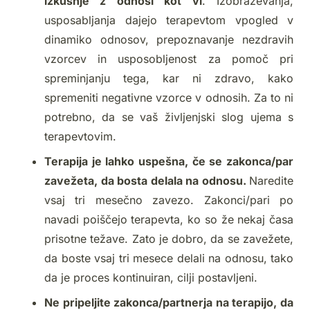
izkušnje z odnosi kot vi
. Izobraževanja,
usposabljanja dajejo terapevtom vpogled v
dinamiko odnosov, prepoznavanje nezdravih
vzorcev in usposobljenost za pomoč pri
spreminjanju tega, kar ni zdravo, kako
spremeniti negativne vzorce v odnosih. Za to ni
potrebno, da se vaš življenjski slog ujema s
terapevtovim.
Terapija je lahko uspešna, če se zakonca/par
zavežeta, da bosta delala na odnosu.
Naredite
vsaj tri mesečno zavezo. Zakonci/pari po
navadi poiščejo terapevta, ko so že nekaj časa
prisotne težave. Zato je dobro, da se zavežete,
da boste vsaj tri mesece delali na odnosu, tako
da je proces kontinuiran, cilji postavljeni.
Ne pripeljite zakonca/partnerja na terapijo, da