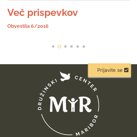
Več prispevkov
Obvestila 6/2016
Prijavite se