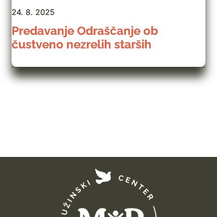
24. 8. 2025
Predavanje Odraščanje ob
čustveno nezrelih starših