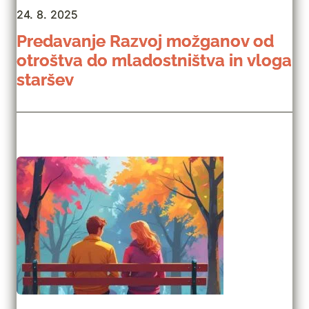
24. 8. 2025
Predavanje Razvoj možganov od
otroštva do mladostništva in vloga
staršev