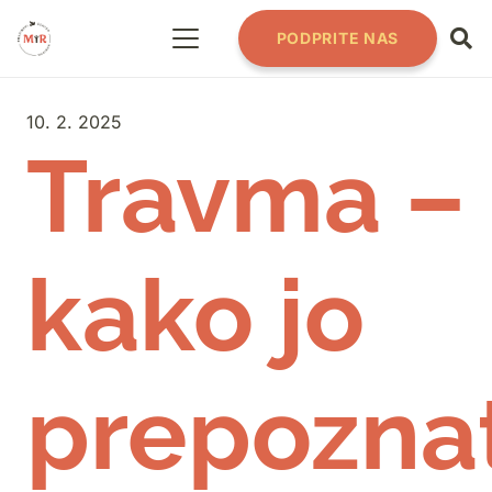
PODPRITE NAS
10. 2. 2025
Travma –
kako jo
prepoznat