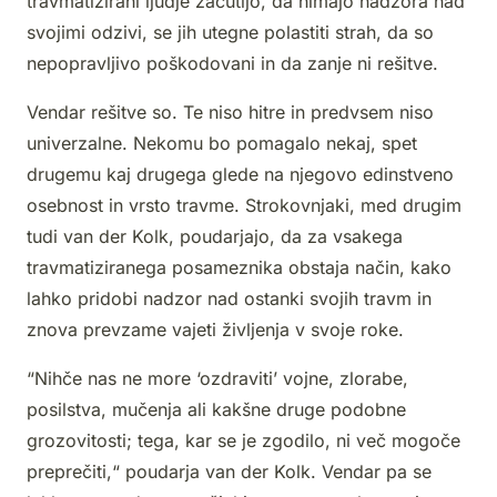
travmatizirani ljudje začutijo, da nimajo nadzora nad
svojimi odzivi, se jih utegne polastiti strah, da so
nepopravljivo poškodovani in da zanje ni rešitve.
Vendar rešitve so. Te niso hitre in predvsem niso
univerzalne. Nekomu bo pomagalo nekaj, spet
drugemu kaj drugega glede na njegovo edinstveno
osebnost in vrsto travme. Strokovnjaki, med drugim
tudi van der Kolk, poudarjajo, da za vsakega
travmatiziranega posameznika obstaja način, kako
lahko pridobi nadzor nad ostanki svojih travm in
znova prevzame vajeti življenja v svoje roke.
“Nihče nas ne more ‘ozdraviti’ vojne, zlorabe,
posilstva, mučenja ali kakšne druge podobne
grozovitosti; tega, kar se je zgodilo, ni več mogoče
preprečiti,“ poudarja van der Kolk. Vendar pa se