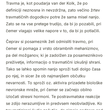
Travma je, kot poudarja van der Kolk, že po
definiciji neznosna in nevzdržna, zato večino žrtev
travmatičnih dogodkov potre že sama misel nanjo.
Zato se na vse pretege trudijo, da bi jo pozabili, pri
čemer vlagajo velike napore v to, da bi jo potlačili.
Čeprav si posameznik želi odmisliti travmo, pri
čemer si pomaga z vrsto obrambnih mehanizmov,
pa del možganov, ki je zadolžen za posameznikovo
preživetje, informacijo o travmatični izkušnji shrani.
Tako se lahko spomin nanjo sproži tudi dolgo časa
po njej, in sicer že ob najmanjšem občutku
nevarnosti. To sproži oz. aktivira prizadete biološke
nevronske mreže, pri čemer se začnejo obilno
izločati stresni hormoni. Te postravmatske reakcije
se zdijo nerazumljive in predvsem neobvladljive. Ko