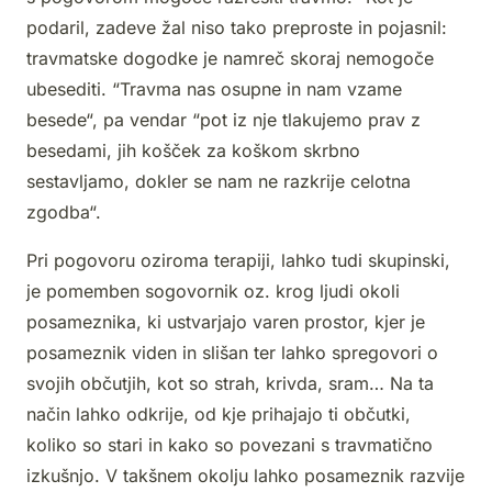
podaril, zadeve žal niso tako preproste in pojasnil:
travmatske dogodke je namreč skoraj nemogoče
ubesediti. “Travma nas osupne in nam vzame
besede“, pa vendar “pot iz nje tlakujemo prav z
besedami, jih košček za koškom skrbno
sestavljamo, dokler se nam ne razkrije celotna
zgodba“.
Pri pogovoru oziroma terapiji, lahko tudi skupinski,
je pomemben sogovornik oz. krog ljudi okoli
posameznika, ki ustvarjajo varen prostor, kjer je
posameznik viden in slišan ter lahko spregovori o
svojih občutjih, kot so strah, krivda, sram… Na ta
način lahko odkrije, od kje prihajajo ti občutki,
koliko so stari in kako so povezani s travmatično
izkušnjo. V takšnem okolju lahko posameznik razvije