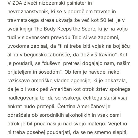
V ZDA živeči nizozemski psihiater in
nevroznanstvenik, ki se s področjem travme in
travmatskega stresa ukvarja že več kot 50 let, je v
svoji knjigi The Body Keeps the Score, ki je na voljo
tudi v slovenskem prevodu Telo si vse zapomni,
uvodoma zapisal, da “ti ni treba biti vojak na bojišču
ali iti v begunsko taborišče, da doživiš travmo“. Kot
je poudaril, se “duševni pretresi dogajajo nam, našim
prijateljem in sosedom“. Ob tem je navedel neko
raziskavo ameriške vladne agencije, ki je pokazala,
da je bil vsak peti Američan kot otrok žrtev spolnega
nadlegovanja ter da so vsakega četrtega starši vsaj
enkrat hudo pretepli. Četrtina Američanov je
odraščala ob sorodnikih alkoholikih in vsak osmi
otrok je bil priča nasilju nad svojo materjo. Verjetno
ni treba posebej poudarjati, da se ne smemo slepiti,