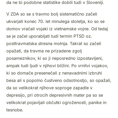
da ne bi podobne statistike dobili tudi v Sloveniji.
V ZDA so se s travmo bolj sistematično začeli
ukvarjati konec 70. let minulega stoletja, ko so se
domov vračali vojaki iz vietnamske vojne. Od tedaj
se je začel uporabljati tudi termin PTSD oz.
posttravmatska stresna motnja. Takrat so začeli
opažati, da travma ne prizadene zgolj
posameznikov, ki so ji neposredno izpostavljeni,
ampak tudi ljudi v njihovi bližini. Po vrnitvi vojakov,
ki so domače presenečali z nenavadnimi izbruhi
besa ali s popolno čustveno odsotnostjo, so opažali,
da so velikokrat njihove soproge zapadle v
depresijo, pri otrocih depresivnih mater pa so se
velikokrat pojavljali občutki ogroženosti, panike in
tesnobe.