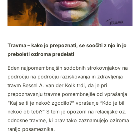
Travma – kako jo prepoznati, se soočiti z njo in jo
preboleti oziroma predelati
Eden najpomembnejših sodobnih strokovnjakov na
področju na področju raziskovanja in zdravljenja
travm Bessel A. van der Kolk trdi, da je pri
prepoznavanju travme pomembnejše od vprašanja
“Kaj se ti je nekoč zgodilo?“ vprašanje “Kdo je bil
nekoč ob tebi?“ S tem je opozoril na relacijske oz.
odnosne travme, ki prav tako zaznamujejo oziroma
ranijo posameznika.