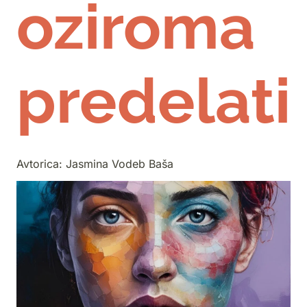
oziroma
predelati
Avtorica:
Jasmina Vodeb Baša