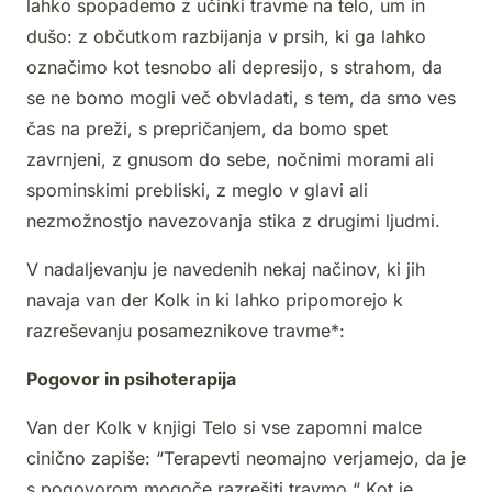
lahko spopademo z učinki travme na telo, um in
dušo: z občutkom razbijanja v prsih, ki ga lahko
označimo kot tesnobo ali depresijo, s strahom, da
se ne bomo mogli več obvladati, s tem, da smo ves
čas na preži, s prepričanjem, da bomo spet
zavrnjeni, z gnusom do sebe, nočnimi morami ali
spominskimi prebliski, z meglo v glavi ali
nezmožnostjo navezovanja stika z drugimi ljudmi.
V nadaljevanju je navedenih nekaj načinov, ki jih
navaja van der Kolk in ki lahko pripomorejo k
razreševanju posameznikove travme*:
Pogovor in psihoterapija
Van der Kolk v knjigi Telo si vse zapomni malce
cinično zapiše: “Terapevti neomajno verjamejo, da je
s pogovorom mogoče razrešiti travmo.“ Kot je