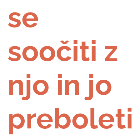
se
soočiti z
njo in jo
preboleti