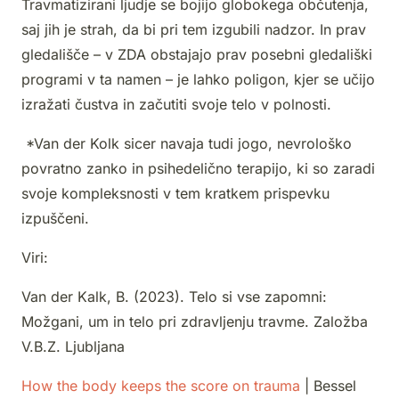
Travmatizirani ljudje se bojijo globokega občutenja,
saj jih je strah, da bi pri tem izgubili nadzor. In prav
gledališče – v ZDA obstajajo prav posebni gledališki
programi v ta namen – je lahko poligon, kjer se učijo
izražati čustva in začutiti svoje telo v polnosti.
*Van der Kolk sicer navaja tudi jogo, nevrološko
povratno zanko in psihedelično terapijo, ki so zaradi
svoje kompleksnosti v tem kratkem prispevku
izpuščeni.
Viri:
Van der Kalk, B. (2023). Telo si vse zapomni:
Možgani, um in telo pri zdravljenju travme. Založba
V.B.Z. Ljubljana
How the body keeps the score on trauma
| Bessel