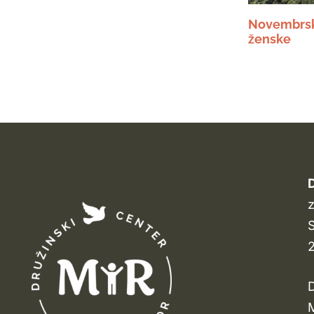
e
Novembrsk
ženske
D
z
S
D
M