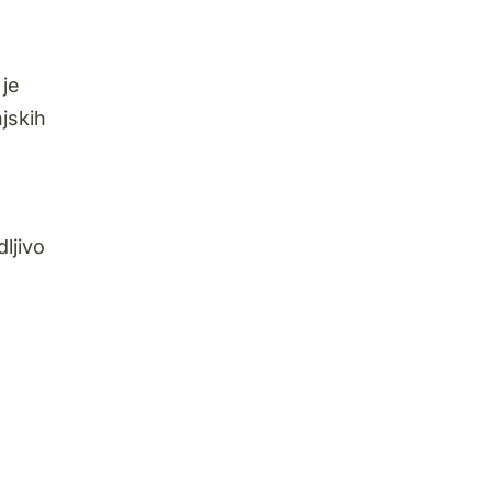
 je
jskih
ljivo