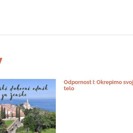
v
Odpornost I: Okrepimo svo
telo