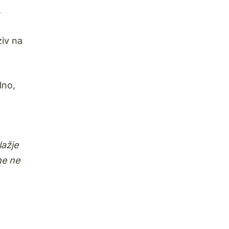
.
ziv na
lno,
lažje
me ne