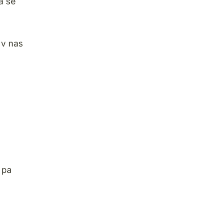
a se
 v nas
 pa