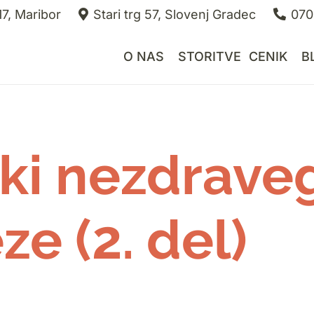
7, Maribor
Stari trg 57, Slovenj Gradec
070
O NAS
STORITVE
CENIK
B
oki nezdrave
ze (2. del)