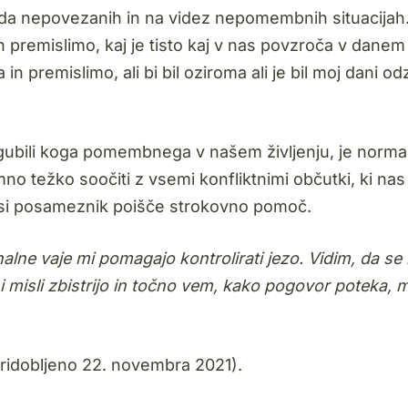
morda nepovezanih in na videz nepomembnih situacijah
 premislimo, kaj je tisto kaj v nas povzroča v danem
 premislimo, ali bi bil oziroma ali je bil moj dani od
izgubili koga pomembnega v našem življenju, je norma
no težko soočiti z vsemi konfliktnimi občutki, ki nas
a si posameznik poišče strokovno pomoč.
lne vaje mi pomagajo kontrolirati jezo. Vidim, da se 
 misli zbistrijo in točno vem, kako pogovor poteka, 
pridobljeno 22. novembra 2021).