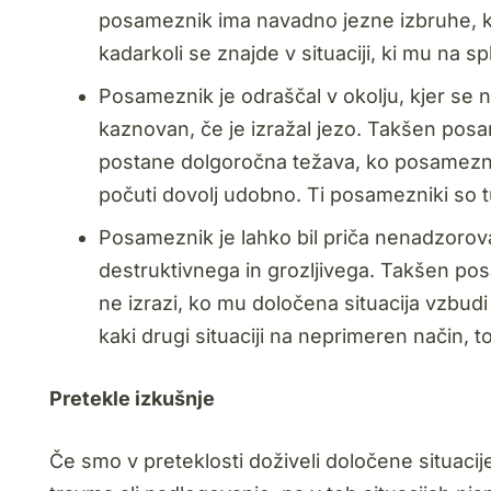
posameznik ima navadno jezne izbruhe, k
kadarkoli se znajde v situaciji, ki mu na 
Posameznik je odraščal v okolju, kjer se ni 
kaznovan, če je izražal jezo. Takšen posam
postane dolgoročna težava, ko posameznik
počuti dovolj udobno. Ti posamezniki so tu
Posameznik je lahko bil priča nenadzorovan
destruktivnega in grozljivega. Takšen pos
ne izrazi, ko mu določena situacija vzbudi
kaki drugi situaciji na neprimeren način, t
Pretekle izkušnje
Če smo v preteklosti doživeli določene situacije