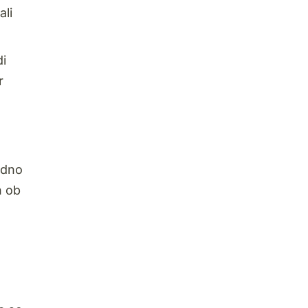
ali
di
r
adno
n ob