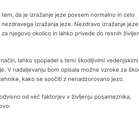
 tem, da je izražanje jeze povsem normalno in celo
 nezdravega izražanja jeze. Nezdravo izražanje jeze
za njegovo okolico in lahko privede do resnih življen
način, lahko spopadel s temi škodljivimi vedenjskimi
nje. V nadaljevanju bom opisala možne vzroke za škod
tehnike, kako se soočiti z nenadzorovano jezo.
e odvisno od več faktorjev v življenju posameznika,
ovo: