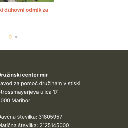
i duhovni odmik za
ružinski center mir
avod za pomoč družinam v stiski
trossmayerjeva ulica 17
2000 Maribor
avčna številka: 31805957
atična številka: 2125145000