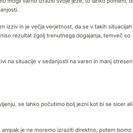
mo mogli varno izraziti svoje jeze, to lahko pomeni, d
njosti.
izziv in je večja verjetnost, da se v takih situacijah
 niso rezultat zgolj trenutnega dogajanja, temveč so
vi na situacije v sedanjosti na varen in manj stresen
enju, se lahko počutimo bolj jezni kot bi se sicer ali
zo, ampak je ne moremo izraziti direktno, potem bomo