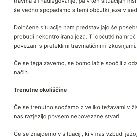
travma ali nadlegovanje, pa v teh situacijah nis
še vedno spopadamo s temi občutki jeze v seda
Določene situacije nam predstavljajo še poseben 
prebudi nekontrolirana jeza. Ti občutki namreč
povezani s preteklimi travmatičnimi izkušnjami.
Če se tega zavemo, se bomo lažje soočili z odzi
način.
Trenutne okoliščine
Če se trenutno soočamo z veliko težavami v življ
nas razjezijo povsem nepovezane stvari.
Če se znajdemo v situaciji, ki v nas vzbudi je