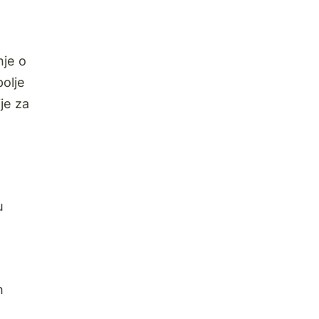
nje o
bolje
je za
u
n