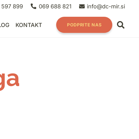
 597 899
069 688 821
info@dc-mir.si
LOG
KONTAKT
PODPRITE NAS
ga