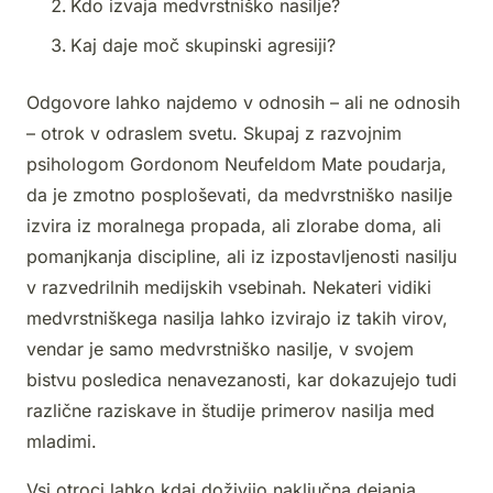
Kdo izvaja medvrstniško nasilje?
Kaj daje moč skupinski agresiji?
Odgovore lahko najdemo v odnosih – ali ne odnosih
– otrok v odraslem svetu. Skupaj z razvojnim
psihologom Gordonom Neufeldom Mate poudarja,
da je zmotno posploševati, da medvrstniško nasilje
izvira iz moralnega propada, ali zlorabe doma, ali
pomanjkanja discipline, ali iz izpostavljenosti nasilju
v razvedrilnih medijskih vsebinah. Nekateri vidiki
medvrstniškega nasilja lahko izvirajo iz takih virov,
vendar je samo medvrstniško nasilje, v svojem
bistvu posledica nenavezanosti, kar dokazujejo tudi
različne raziskave in študije primerov nasilja med
mladimi.
Vsi otroci lahko kdaj doživijo naključna dejanja