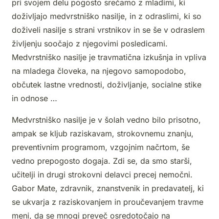
pri svojem delu pogosto srečamo z mladimi, ki
doživljajo medvrstniško nasilje, in z odraslimi, ki so
doživeli nasilje s strani vrstnikov in se še v odraslem
življenju soočajo z njegovimi posledicami.
Medvrstniško nasilje je travmatična izkušnja in vpliva
na mladega človeka, na njegovo samopodobo,
občutek lastne vrednosti, doživljanje, socialne stike
in odnose …
Medvrstniško nasilje je v šolah vedno bilo prisotno,
ampak se kljub raziskavam, strokovnemu znanju,
preventivnim programom, vzgojnim načrtom, še
vedno prepogosto dogaja. Zdi se, da smo starši,
učitelji in drugi strokovni delavci precej nemočni.
Gabor Mate, zdravnik, znanstvenik in predavatelj, ki
se ukvarja z raziskovanjem in proučevanjem travme
meni, da se mnogi preveč osredotočajo na