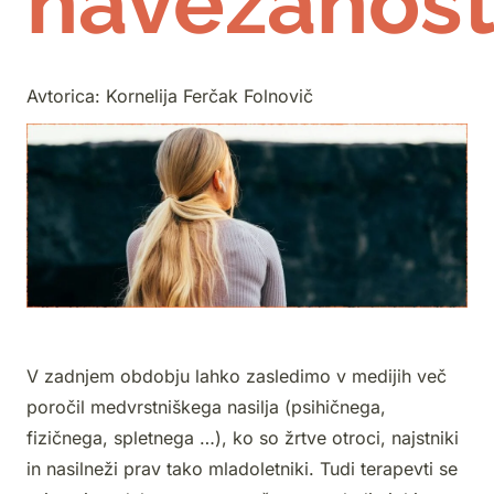
navezanost
Avtorica:
Kornelija Ferčak Folnovič
V zadnjem obdobju lahko zasledimo v medijih več
poročil medvrstniškega nasilja (psihičnega,
fizičnega, spletnega …), ko so žrtve otroci, najstniki
in nasilneži prav tako mladoletniki. Tudi terapevti se