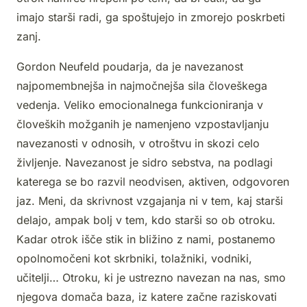
imajo starši radi, ga spoštujejo in zmorejo poskrbeti
zanj.
Gordon Neufeld poudarja, da je navezanost
najpomembnejša in najmočnejša sila človeškega
vedenja. Veliko emocionalnega funkcioniranja v
človeških možganih je namenjeno vzpostavljanju
navezanosti v odnosih, v otroštvu in skozi celo
življenje. Navezanost je sidro sebstva, na podlagi
katerega se bo razvil neodvisen, aktiven, odgovoren
jaz. Meni, da skrivnost vzgajanja ni v tem, kaj starši
delajo, ampak bolj v tem, kdo starši so ob otroku.
Kadar otrok išče stik in bližino z nami, postanemo
opolnomočeni kot skrbniki, tolažniki, vodniki,
učitelji… Otroku, ki je ustrezno navezan na nas, smo
njegova domača baza, iz katere začne raziskovati