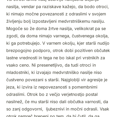
nasilja, vendar pa raziskave kažejo, da bodo otroci,
ki nimajo močne povezanosti z odraslimi v svojem
življenju bolj izpostavljeni medvrstniškemu nasilju.
Mogoče so že doma žrtve nasilja, velikokrat pa se
zgodi, da doma nimajo varnega, čustvenega okolja,
ki ga potrebujejo. V varnem okolju, kjer starši nudijo
brezpogojno podporo, otrok dobi pozitiven občutek
lastne vrednosti in tega ne bo iskal pri vrstnikih za
vsako ceno. Ni presenetljivo, da tudi otroci in
mladostniki, ki izvajajo medvrstniško nasilje niso
čustveno povezani s starši. Najgloblji vir agresije je
jeza, ki izvira iz nepovezanosti s pomembnimi
odraslimi. Otrok bo z večjo verjetnostjo postal
nasilnež, če mu starši niso dali občutka varnosti, da
so zanj odgovorni, ljubeznivi in močni odrasli. Vsak
otrok namreč hrepeni po tem, da bi čutil, da ga