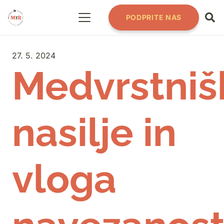
PODPRITE NAS
27. 5. 2024
Medvrstniš
nasilje in
vloga