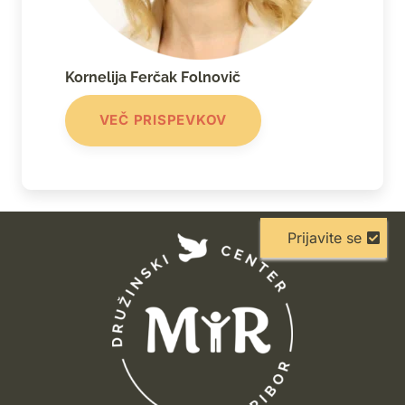
Kornelija Ferčak Folnovič
VEČ PRISPEVKOV
Prijavite se