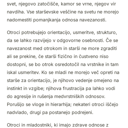
svet, njegovo zatočišče, kamor se vrne, njegov vir
navdiha. Vse starševske veščine na svetu ne morejo
nadomestiti pomanjkanja odnosa navezanosti.
Otroci potrebujejo orientacijo, usmeritve, strukturo,
da se lahko razvijejo v odgovorne osebnosti. Če se
navezanost med otrokom in starši ne more zgraditi
ali se prekine, če starši fizično in čustveno niso
dostopni, se bo otrok osredotočil na vrstnike in tam
iskal usmeritev. Ko se mladi ne morejo več opreti na
starše za orientacijo, je njihovo vedenje omejeno na
instinkt in vzgibe; njihova frustracija pa lahko vodi
do agresije in rušenja medvrstniških odnosov.
Porušijo se vloge in hierarhija; nekateri otroci iščejo
nadvlado, drugi pa postanejo podrejeni.
Otroci in mladostniki, ki imajo zdrave odnose z