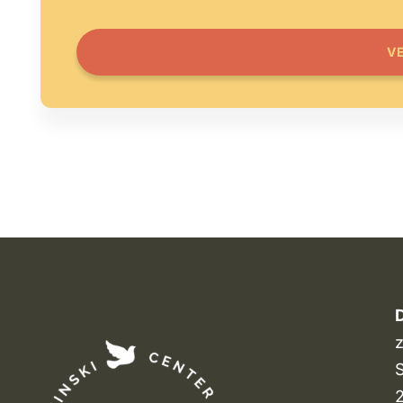
V
D
z
S