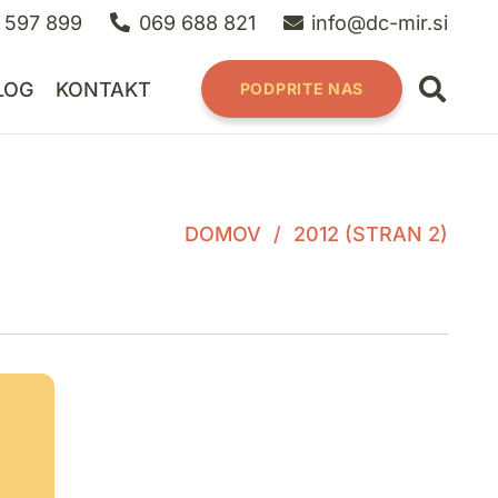
 597 899
069 688 821
info@dc-mir.si
LOG
KONTAKT
PODPRITE NAS
DOMOV
/
2012
(STRAN 2)