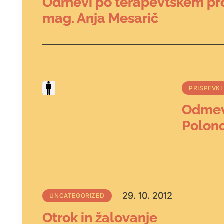
Odmevi po terapevtskem pr
mag. Anja Mesarič
PRISPEVKI
Odmev
Polon
29. 10. 2012
UNCATEGORIZED
Otrok in žalovanje