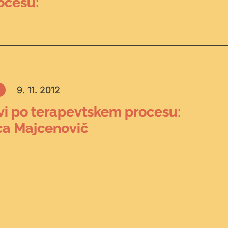
ocesu:
9. 11. 2012
i po terapevtskem procesu:
ca Majcenovič