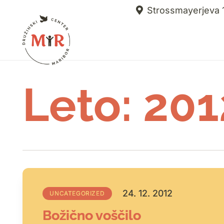
Strossmayerjeva 1
Leto:
201
24. 12. 2012
UNCATEGORIZED
Božično voščilo