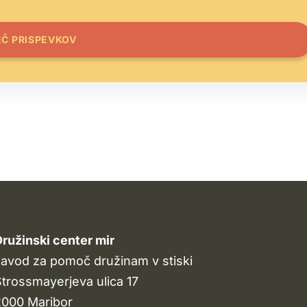
EČ PRISPEVKOV
ružinski center mir
avod za pomoč družinam v stiski
trossmayerjeva ulica 17
2000 Maribor