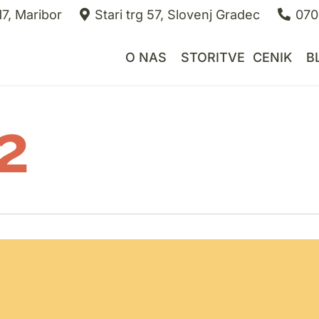
7, Maribor
Stari trg 57, Slovenj Gradec
070
O NAS
STORITVE
CENIK
B
2